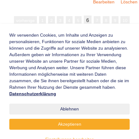
Bearbeiten
Löschen
6
vorherige
1
2
3
4
5
7
8
9
10
nächste
Wir verwenden Cookies, um Inhalte und Anzeigen zu
Erstelle neu
personalisieren, Funktionen für soziale Medien anbieten zu
können und die Zugriffe auf unserer Website zu analysieren.
Außerdem geben wir Informationen zu Ihrer Verwendung
Zurück zum Dashboard
unserer Website an unsere Partner für soziale Medien,
Werbung und Analysen weiter. Unsere Partner führen diese
Informationen möglicherweise mit weiteren Daten
Kontaktformular
Mitglieder-Login
zusammen, die Sie ihnen bereitgestellt haben oder die sie im
Newsletter
Neu registrieren
Rahmen Ihrer Nutzung der Dienste gesammelt haben.
Archiv
Leistungsverzeichnis
Datenschutzerklärung
Messen & Veranstaltungen
Know-How
Datenschutzerklärung
Ablehnen
Impressum
AGB
Akzeptieren
© flurfoerderzeuge.de 2001 - 2022