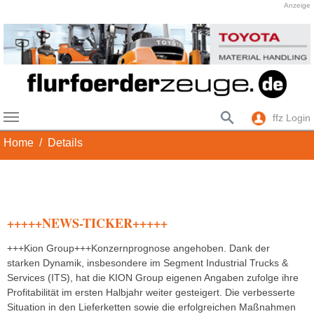
Anzeige
ffz Login
Skip to main content
You are here:
Home
Details
+++++NEWS-TICKER+++++
+++Kion Group+++Konzernprognose angehoben. Dank der
starken Dynamik, insbesondere im Segment Industrial Trucks &
Services (ITS), hat die KION Group eigenen Angaben zufolge ihre
Profitabilität im ersten Halbjahr weiter gesteigert. Die verbesserte
Situation in den Lieferketten sowie die erfolgreichen Maßnahmen