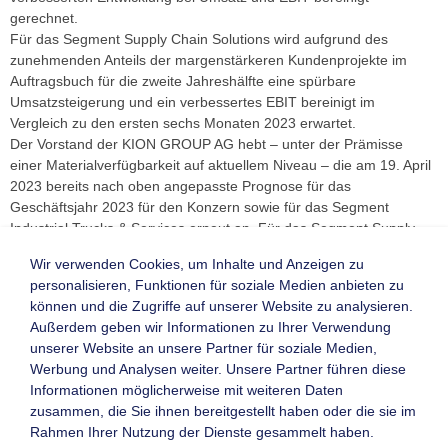
gerechnet.
Für das Segment Supply Chain Solutions wird aufgrund des
zunehmenden Anteils der margenstärkeren Kundenprojekte im
Auftragsbuch für die zweite Jahreshälfte eine spürbare
Umsatzsteigerung und ein verbessertes EBIT bereinigt im
Vergleich zu den ersten sechs Monaten 2023 erwartet.
Der Vorstand der KION GROUP AG hebt – unter der Prämisse
einer Materialverfügbarkeit auf aktuellem Niveau – die am 19. April
2023 bereits nach oben angepasste Prognose für das
Geschäftsjahr 2023 für den Konzern sowie für das Segment
Industrial Trucks & Services erneut an. Für das Segment Supply
Chain Solutions bleiben die angestrebten Zielwerte unverändert.
Wir verwenden Cookies, um Inhalte und Anzeigen zu
personalisieren, Funktionen für soziale Medien anbieten zu
08/2023
können und die Zugriffe auf unserer Website zu analysieren.
Außerdem geben wir Informationen zu Ihrer Verwendung
unserer Website an unsere Partner für soziale Medien,
Werbung und Analysen weiter. Unsere Partner führen diese
Informationen möglicherweise mit weiteren Daten
Kontaktformular
Mitglieder-Login
zusammen, die Sie ihnen bereitgestellt haben oder die sie im
Newsletter
Neu registrieren
Rahmen Ihrer Nutzung der Dienste gesammelt haben.
Archiv
Leistungsverzeichnis