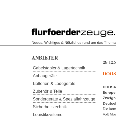
Neues, Wichtiges & Nützliches rund um das Thema
Skip to main content
ANBIETER
09.10.
Gabelstapler & Lagertechnik
DOOSA
Anbaugeräte
Batterien & Ladegeräte
DOOSAN
Zubehör & Teile
Europe 
Zweign
Sondergeräte & Spezialfahrzeuge
Deutsc
Sicherheitstechnik
Die kom
Volt Mo
Logistiksysteme