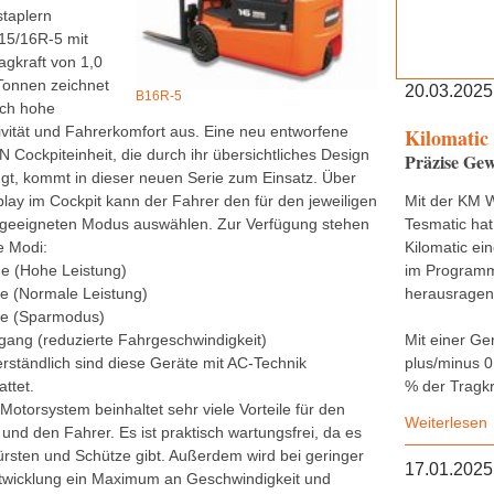
staplern
15/16R-5 mit
agkraft von 1,0
 Tonnen zeichnet
20.03.2025
B16R-5
rch hohe
ivität und Fahrerkomfort aus. Eine neu entworfene
Kilomatic
Cockpiteinheit, die durch ihr übersichtliches Design
Präzise Gew
gt, kommt in dieser neuen Serie zum Einsatz. Über
play im Cockpit kann der Fahrer den für den jeweiligen
Mit der KM 
 geeigneten Modus auswählen. Zur Verfügung stehen
Tesmatic hat
e Modi:
Kilomatic ei
e (Hohe Leistung)
im Programm,
e (Normale Leistung)
herausragend
de (Sparmodus)
hgang (reduzierte Fahrgeschwindigkeit)
Mit einer Ge
erständlich sind diese Geräte mit AC-Technik
plus/minus 0
ttet.
% der Tragkr
Motorsystem beinhaltet sehr viele Vorteile für den
Weiterlesen
und den Fahrer. Es ist praktisch wartungsfrei, da es
ürsten und Schütze gibt. Außerdem wird bei geringer
17.01.2025
wicklung ein Maximum an Geschwindigkeit und