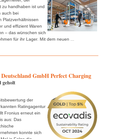
Lagerhelfer, der
t zu handhaben ist und
 auch bei
 Platzverhältnissen
er und effizient Waren
n – das wünschen sich
ehmen für ihr Lager. Mit dem neuen ...
Deutschland GmbH Perfect Charging
 geholt
itsbewertung der
rkannten Ratingagentur
lt Fronius erneut ein
is aus: Das
chische
ernehmen konnte sich