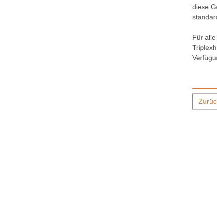
diese G
standar
Für all
Triplex
Verfügu
Zurüc