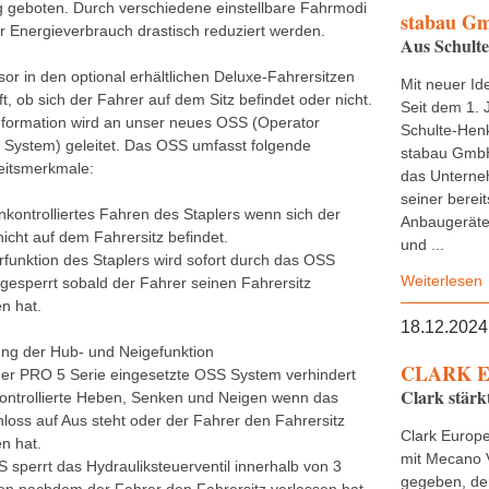
g geboten. Durch verschiedene einstellbare Fahrmodi
stabau G
r Energieverbrauch drastisch reduziert werden.
Aus Schult
or in den optional erhältlichen Deluxe-Fahrersitzen
Mit neuer Ide
t, ob sich der Fahrer auf dem Sitz befindet oder nicht.
Seit dem 1. 
nformation wird an unser neues OSS (Operator
Schulte-Henk
 System) geleitet. Das OSS umfasst folgende
stabau GmbH
eitsmerkmale:
das Untern
seiner bereit
nkontrolliertes Fahren des Staplers wenn sich der
Anbaugeräte,
icht auf dem Fahrersitz befindet.
und ...
rfunktion des Staplers wird sofort durch das OSS
Weiterlesen
gesperrt sobald der Fahrer seinen Fahrersitz
n hat.
18.12.2024
ung der Hub- und Neigefunktion
CLARK E
der PRO 5 Serie eingesetzte OSS System verhindert
Clark stärk
ontrollierte Heben, Senken und Neigen wenn das
loss auf Aus steht oder der Fahrer den Fahrersitz
Clark Europe
n hat.
mit Mecano 
 sperrt das Hydrauliksteuerventil innerhalb von 3
gegeben, de