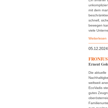
Ein smarter 
unkomplizier
mit dem man
beschränkten
schnell, sich
bewegen kan
viele Untern
Weiterlesen
05.12.2024
FRONIUS 
Erneut Gold
Die aktuelle
Nachhaltigke
weltweit ane
EcoVadis stel
gutes Zeugn
oberösterrei
Familienunt