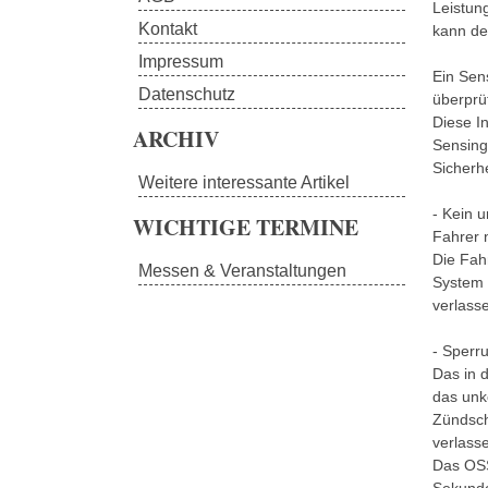
Leistun
Kontakt
kann de
Impressum
Ein Sens
Datenschutz
überprüf
Diese I
ARCHIV
Sensing
Sicherh
Weitere interessante Artikel
- Kein u
WICHTIGE TERMINE
Fahrer n
Die Fah
Messen & Veranstaltungen
System 
verlasse
- Sperr
Das in 
das unk
Zündsch
verlasse
Das OSS