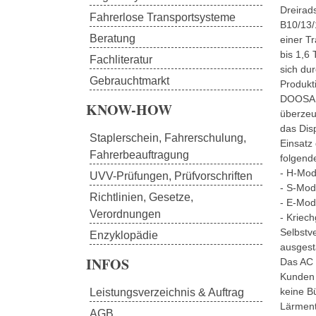
Dreirad
Fahrerlose Transportsysteme
B10/13/
Beratung
einer Tr
bis 1,6
Fachliteratur
sich du
Gebrauchtmarkt
Produkt
DOOSAN 
KNOW-HOW
überzeu
das Dis
Staplerschein, Fahrerschulung, 
Einsatz
Fahrerbeauftragung
folgend
- H-Mod
UVV-Prüfungen, Prüfvorschriften
- S-Mod
Richtlinien, Gesetze, 
- E-Mo
Verordnungen
- Kriec
Selbstv
Enzyklopädie
ausgesta
INFOS
Das AC 
Kunden 
keine B
Leistungsverzeichnis & Auftrag
Lärment
AGB