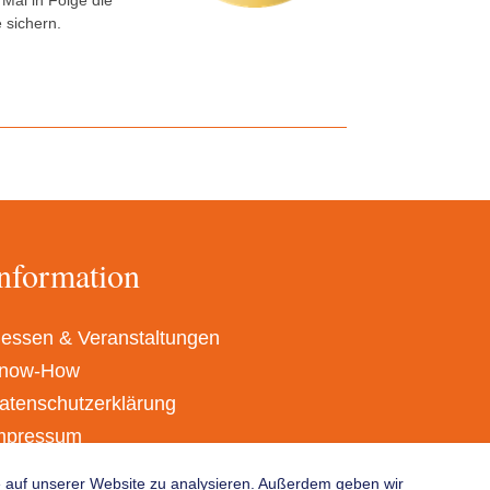
Mal in Folge die
 sichern.
nformation
essen & Veranstaltungen
now-How
atenschutzerklärung
mpressum
GB
fe auf unserer Website zu analysieren. Außerdem geben wir