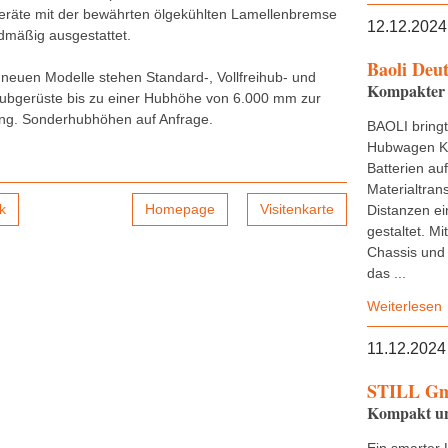
eräte mit der bewährten ölgekühlten Lamellenbremse
12.12.2024
dmäßig ausgestattet.
Baoli Deu
e neuen Modelle stehen Standard-, Vollfreihub- und
Kompakter 
hubgerüste bis zu einer Hubhöhe von 6.000 mm zur
ng. Sonderhubhöhen auf Anfrage.
BAOLI bring
Hubwagen KB
Batterien au
Materialtran
k
Homepage
Visitenkarte
Distanzen ei
gestaltet. M
Chassis und 
das ...
Weiterlesen
11.12.2024
STILL G
Kompakt und