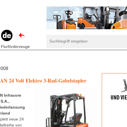
 Flurförderzeuge
2008
N 24 Volt Elektro 3-Rad-Gabelstapler
 Infracore
S.A.,
iederlassung
hland
plett neue 24
dellreihe von