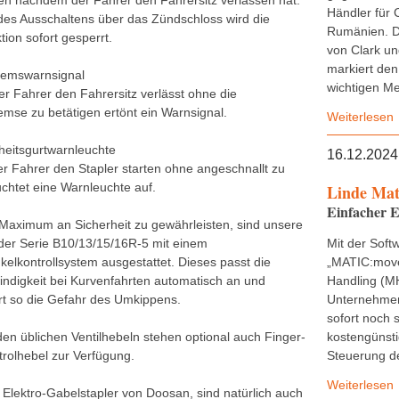
n nachdem der Fahrer den Fahrersitz verlassen hat.
Händler für 
 des Ausschaltens über das Zündschloss wird die
Rumänien. D
ion sofort gesperrt.
von Clark u
markiert den
remswarnsignal
wichtigen Mei
r Fahrer den Fahrersitz verlässt ohne die
mse zu betätigen ertönt ein Warnsignal.
Weiterlesen
rheitsgurtwarnleuchte
16.12.2024
der Fahrer den Stapler starten ohne angeschnallt zu
uchtet eine Warnleuchte auf.
Linde Mat
Einfacher E
Maximum an Sicherheit zu gewährleisten, sind unsere
der Serie B10/13/15/16R-5 mit einem
Mit der Soft
kelkontrollsystem ausgestattet. Dieses passt die
„MATIC:move
ndigkeit bei Kurvenfahrten automatisch an und
Handling (M
rt so die Gefahr des Umkippens.
Unternehmen 
sofort noch 
en üblichen Ventilhebeln stehen optional auch Finger-
kostengünsti
trolhebel zur Verfügung.
Steuerung de
Weiterlesen
e Elektro-Gabelstapler von Doosan, sind natürlich auch