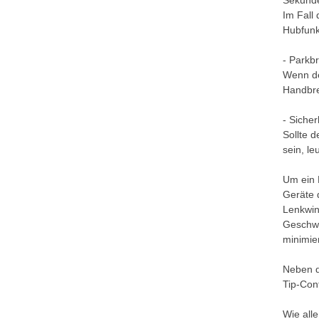
Sekunde
Im Fall
Hubfunkt
- Parkb
Wenn de
Handbre
- Siche
Sollte 
sein, le
Um ein 
Geräte 
Lenkwin
Geschwi
minimie
Neben d
Tip-Con
Wie all