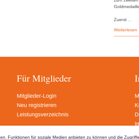
zum zweiten 
Goldmedaille
Zuerst ...
Weiterlesen
Für Mitglieder
I
Mitglieder-Login
M
Neu registrieren
K
Leistungsverzeichnis
D
I
A
en, Funktionen für soziale Medien anbieten zu können und die Zugrif