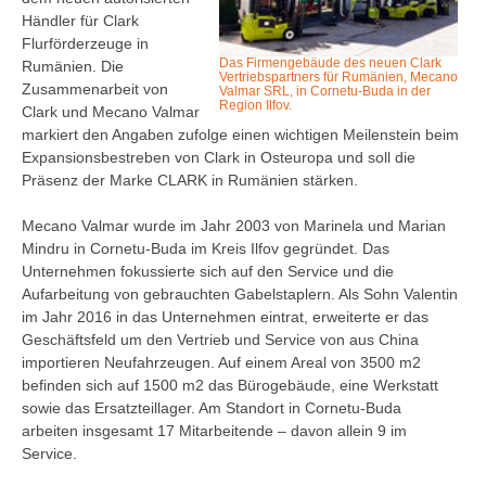
Händler für Clark
Flurförderzeuge in
Das Firmengebäude des neuen Clark
Rumänien. Die
Vertriebspartners für Rumänien, Mecano
Zusammenarbeit von
Valmar SRL, in Cornetu-Buda in der
Region Ilfov.
Clark und Mecano Valmar
markiert den Angaben zufolge einen wichtigen Meilenstein beim
Expansionsbestreben von Clark in Osteuropa und soll die
Präsenz der Marke CLARK in Rumänien stärken.
Mecano Valmar wurde im Jahr 2003 von Marinela und Marian
Mindru in Cornetu-Buda im Kreis Ilfov gegründet. Das
Unternehmen fokussierte sich auf den Service und die
Aufarbeitung von gebrauchten Gabelstaplern. Als Sohn Valentin
im Jahr 2016 in das Unternehmen eintrat, erweiterte er das
Geschäftsfeld um den Vertrieb und Service von aus China
importieren Neufahrzeugen. Auf einem Areal von 3500 m2
befinden sich auf 1500 m2 das Bürogebäude, eine Werkstatt
sowie das Ersatzteillager. Am Standort in Cornetu-Buda
arbeiten insgesamt 17 Mitarbeitende – davon allein 9 im
Service.