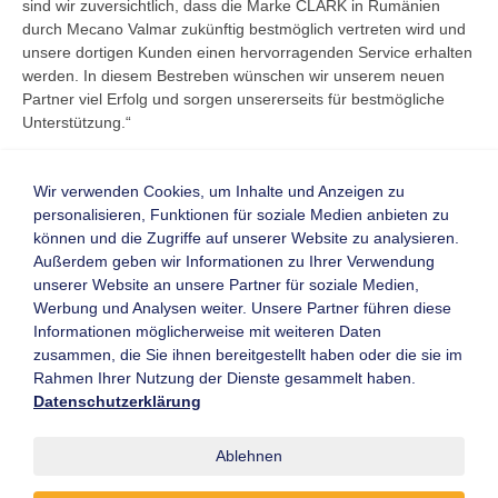
sind wir zuversichtlich, dass die Marke CLARK in Rumänien
durch Mecano Valmar zukünftig bestmöglich vertreten wird und
unsere dortigen Kunden einen hervorragenden Service erhalten
werden. In diesem Bestreben wünschen wir unserem neuen
Partner viel Erfolg und sorgen unsererseits für bestmögliche
Unterstützung.“
Wir verwenden Cookies, um Inhalte und Anzeigen zu
personalisieren, Funktionen für soziale Medien anbieten zu
Zurück
können und die Zugriffe auf unserer Website zu analysieren.
Homepage
Visitenkarte
Außerdem geben wir Informationen zu Ihrer Verwendung
unserer Website an unsere Partner für soziale Medien,
Werbung und Analysen weiter. Unsere Partner führen diese
Informationen möglicherweise mit weiteren Daten
Kontaktformular
Mitglieder-Login
zusammen, die Sie ihnen bereitgestellt haben oder die sie im
Newsletter
Neu registrieren
Rahmen Ihrer Nutzung der Dienste gesammelt haben.
Archiv
Leistungsverzeichnis
Datenschutzerklärung
Messen & Veranstaltungen
Know-How
Datenschutzerklärung
Ablehnen
Impressum
AGB