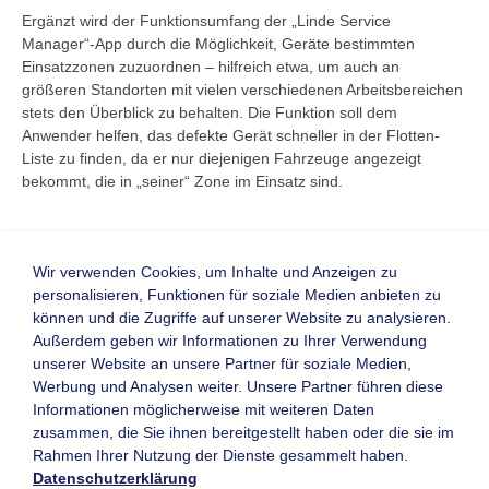
Ergänzt wird der Funktionsumfang der „Linde Service
Manager“-App durch die Möglichkeit, Geräte bestimmten
Einsatzzonen zuzuordnen – hilfreich etwa, um auch an
größeren Standorten mit vielen verschiedenen Arbeitsbereichen
stets den Überblick zu behalten. Die Funktion soll dem
Anwender helfen, das defekte Gerät schneller in der Flotten-
Liste zu finden, da er nur diejenigen Fahrzeuge angezeigt
bekommt, die in „seiner“ Zone im Einsatz sind.
Wir verwenden Cookies, um Inhalte und Anzeigen zu
personalisieren, Funktionen für soziale Medien anbieten zu
Zurück
können und die Zugriffe auf unserer Website zu analysieren.
Homepage
Visitenkarte
Außerdem geben wir Informationen zu Ihrer Verwendung
unserer Website an unsere Partner für soziale Medien,
Werbung und Analysen weiter. Unsere Partner führen diese
Informationen möglicherweise mit weiteren Daten
Kontaktformular
Mitglieder-Login
zusammen, die Sie ihnen bereitgestellt haben oder die sie im
Newsletter
Neu registrieren
Rahmen Ihrer Nutzung der Dienste gesammelt haben.
Archiv
Leistungsverzeichnis
Datenschutzerklärung
Messen & Veranstaltungen