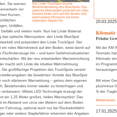
den. Sie warnen
Der Linde TruckSpot ist eine
Weiterentwicklung des BlueSpots. Das
ßenverkehr vor
optische Warnsystem projiziert ein rotes
Dreieck hinter sich auf den Boden und
ichen Kurven,
weist andere Personen auf einen
ichtlichen
nahenden Stapler hin.
20.03.2025
gen, Unfällen,
 Gefälle und vielem mehr. Nun hat Linde Material
Kilomatic
g das optische Warnsystem, den Linde BlueSpot
Präzise Gew
ntwickelt und präsentiert den Linde TruckSpot. Der
rt ein rotes Warndreieck auf den Boden, weist damit auf
Mit der KM 
 Flurförderzeuge hin – und kann Gefahrensituationen
Tesmatic hat
 entschärfen. Mit der neu entwickelten Warneinrichtung
Kilomatic ei
pler macht sich Linde die intuitive Wahrnehmung
im Programm,
. Die großflächige Projektion des TruckSpots vereint
herausragend
rstellerangaben die bewährten Vorteile des BlueSpot
er noch stärkeren Warnwirkung – getreu dem eigenen
Mit einer Ge
h, Bestehendes immer wieder zu hinterfragen und
plus/minus 0
zu verbessern. Mittels LED-Technologie erzeugt der
% der Tragkr
ot ein 1,25 Meter großes, helles Warnsymbol. Das
Weiterlesen
nt im Abstand von circa vier Metern auf dem Boden
dem Fahrzeug, optional auch nur bei Rückwärtsfahrt.
17.01.2025
er oder andere Staplerfahrer erkennen den Angaben