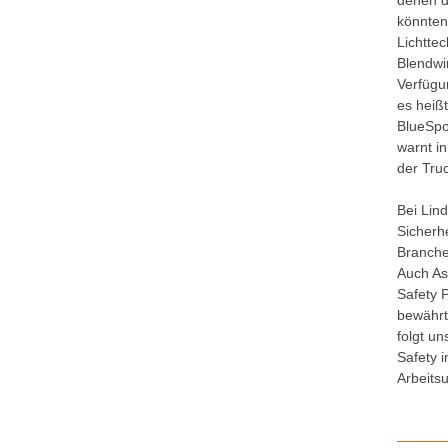
denen d
könnten
Lichtte
Blendwi
Verfügu
es heiß
BlueSpo
warnt i
der Tru
Bei Lind
Sicherhe
Branche
Auch As
Safety 
bewährt
folgt u
Safety i
Arbeits