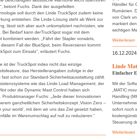
ie Beschäftigten akustische Warntöne leicht überhören
Händler für 
“, betont Fuchs. Dank der ausgefeilten
Rumänien. D
chnologie soll durch den Linde TruckSpot zudem keine
von Clark u
rkung entstehen. Die Linde-Lösung steht ab Werk zur
markiert den
ng, lässt sich aber auch unkompliziert nachrüsten, wie
wichtigen Mei
t. Bei Bedarf kann derTruckSpot sogar mit dem
t kombiniert werden. „Fährt der Stapler vorwärts,
Weiterlesen
n diesem Fall der BlueSpot, beim Reversieren kommt
ckSpot zum Einsatz“, erläutert Fuchs.
16.12.2024
e ist der TruckSpot indes nicht das einzige
Linde Mat
itsfeature, das Herstellerangaben zufolge in der
Einfacher E
 fast schon zur Standard-Sicherheitsausstattung zählt.
sistenzsysteme wie das Linde Load Management, der
Mit der Soft
Pilot oder die Dynamic Mast Control haben sich
„MATIC:move
. Produktmanager Fuchs: „Jede dieser Innovationen
Handling (M
nserem ganzheitlichen Sicherheitskonzept ‚Vision Zero –
Unternehmen 
n your world’, mit dem wir uns das Ziel gesetzt haben,
sofort noch 
unfälle im Warenumschlag auf null zu reduzieren.“
kostengünsti
Steuerung de
Weiterlesen