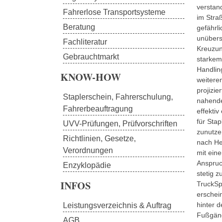
verstan
Fahrerlose Transportsysteme
im Stra
Beratung
gefährl
unübers
Fachliteratur
Kreuzun
Gebrauchtmarkt
starkem
Handlin
KNOW-HOW
weitere
projizie
Staplerschein, Fahrerschulung, 
nahende
Fahrerbeauftragung
effektiv
für Sta
UVV-Prüfungen, Prüfvorschriften
zunutze
Richtlinien, Gesetze, 
nach He
Verordnungen
mit ein
Anspruc
Enzyklopädie
stetig 
INFOS
TruckSp
erschei
hinter 
Leistungsverzeichnis & Auftrag
Fußgäng
AGB