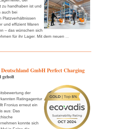
Lagerhelfer, der
t zu handhaben ist und
 auch bei
 Platzverhältnissen
er und effizient Waren
n – das wünschen sich
ehmen für ihr Lager. Mit dem neuen ...
Deutschland GmbH Perfect Charging
 geholt
itsbewertung der
rkannten Ratingagentur
lt Fronius erneut ein
is aus: Das
chische
ernehmen konnte sich