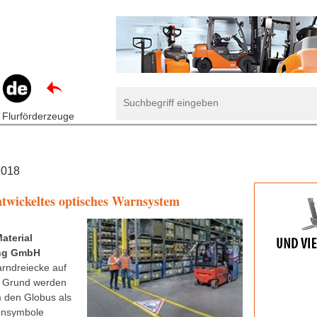
 Flurförderzeuge
2018
twickeltes optisches Warnsystem
aterial
ng GmbH
rndreiecke auf
 Grund werden
 den Globus als
ensymbole