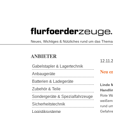
Neues, Wichtiges & Nützliches rund um das Thema
Skip to main content
ANBIETER
12.11.
Gabelstapler & Lagertechnik
Neu en
Anbaugeräte
Batterien & Ladegeräte
Linde M
Zubehör & Teile
Handli
Rote Wa
Sondergeräte & Spezialfahrzeuge
weißem
Sicherheitstechnik
rund um
Gefahr
Logistiksysteme