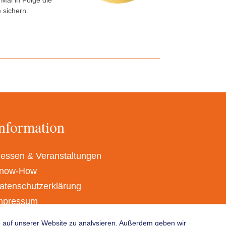
Mal in Folge die
 sichern.
nformation
essen & Veranstaltungen
now-How
atenschutzerklärung
mpressum
GB
fe auf unserer Website zu analysieren. Außerdem geben wir