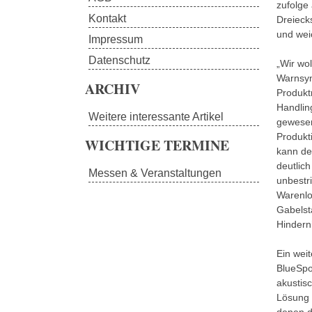
zufolge
Kontakt
Dreieck
und weic
Impressum
Datenschutz
„Wir wol
Warnsym
ARCHIV
Produkt
Handlin
Weitere interessante Artikel
gewesen
Produkt
WICHTIGE TERMINE
kann der
deutlic
Messen & Veranstaltungen
unbestr
Warenlog
Gabelst
Hindern
Ein wei
BlueSpot
akustisc
Lösung 