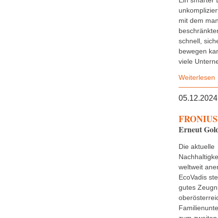
Ein smarter 
unkomplizier
mit dem man
beschränkten
schnell, sich
bewegen kan
viele Untern
Weiterlesen
05.12.2024
FRONIUS 
Erneut Gold
Die aktuelle
Nachhaltigke
weltweit ane
EcoVadis stel
gutes Zeugn
oberösterrei
Familienunt