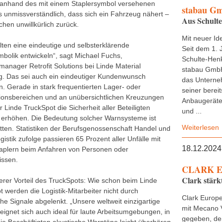
 anhand des mit einem Staplersymbol versehenen
stabau G
s unmissverständlich, dass sich ein Fahrzeug nähert –
Aus Schult
hen unwillkürlich zurück.
Mit neuer Ide
lten eine eindeutige und selbsterklärende
Seit dem 1. 
bolik entwickeln“, sagt Michael Fuchs,
Schulte-Henk
manager Retrofit Solutions bei Linde Material
stabau GmbH
g. Das sei auch ein eindeutiger Kundenwunsch
das Untern
. Gerade in stark frequentierten Lager- oder
seiner bereit
ionsbereichen und an unübersichtlichen Kreuzungen
Anbaugeräte,
 Linde TruckSpot die Sicherheit aller Beteiligten
und ...
h erhöhen. Die Bedeutung solcher Warnsysteme ist
Weiterlesen
itten. Statistiken der Berufsgenossenschaft Handel und
istik zufolge passieren 65 Prozent aller Unfälle mit
18.12.2024
aplern beim Anfahren von Personen oder
issen.
CLARK E
Clark stärk
terer Vorteil des TruckSpots: Wie schon beim Linde
 werden die Logistik-Mitarbeiter nicht durch
Clark Europe
he Signale abgelenkt. „Unsere weltweit einzigartige
mit Mecano 
eignet sich auch ideal für laute Arbeitsumgebungen, in
gegeben, de