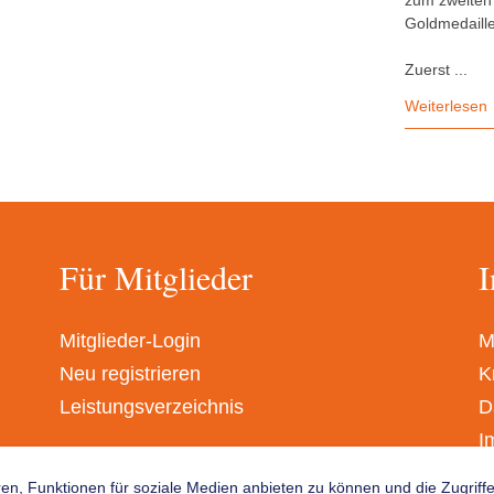
zum zweiten 
Goldmedaille
Zuerst ...
Weiterlesen
Für Mitglieder
I
Mitglieder-Login
M
Neu registrieren
K
Leistungsverzeichnis
D
I
A
en, Funktionen für soziale Medien anbieten zu können und die Zugrif