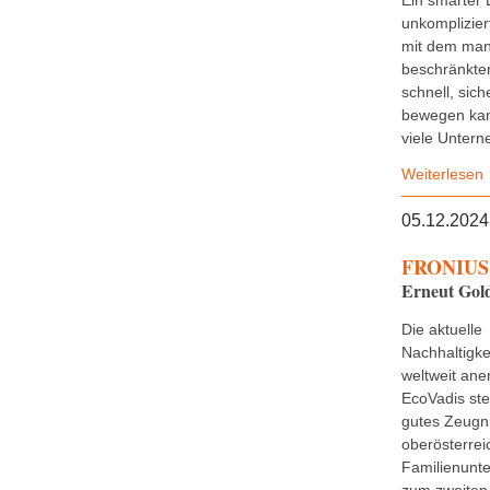
Ein smarter 
unkomplizier
mit dem man
beschränkten
schnell, sich
bewegen kan
viele Untern
Weiterlesen
05.12.2024
FRONIUS 
Erneut Gold
Die aktuelle
Nachhaltigke
weltweit ane
EcoVadis stel
gutes Zeugn
oberösterrei
Familienunt