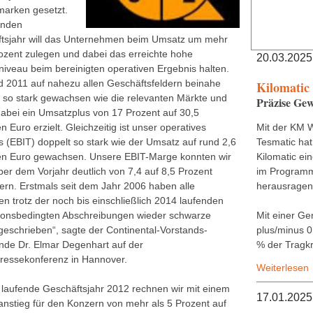
arken gesetzt.
enden
tsjahr will das Unternehmen beim Umsatz um mehr
rozent zulegen und dabei das erreichte hohe
20.03.2025
iveau beim bereinigten operativen Ergebnis halten.
nd 2011 auf nahezu allen Geschäftsfeldern beinahe
Kilomatic
 so stark gewachsen wie die relevanten Märkte und
Präzise Gew
abei ein Umsatzplus von 17 Prozent auf 30,5
en Euro erzielt. Gleichzeitig ist unser operatives
Mit der KM 
s (EBIT) doppelt so stark wie der Umsatz auf rund 2,6
Tesmatic hat
den Euro gewachsen. Unsere EBIT-Marge konnten wir
Kilomatic ei
er dem Vorjahr deutlich von 7,4 auf 8,5 Prozent
im Programm,
ern. Erstmals seit dem Jahr 2006 haben alle
herausragend
en trotz der noch bis einschließlich 2014 laufenden
tionsbedingten Abschreibungen wieder schwarze
Mit einer Ge
geschrieben“, sagte der Continental-Vorstands-
plus/minus 0
ende Dr. Elmar Degenhart auf der
% der Tragkr
ressekonferenz in Hannover.
Weiterlesen
 laufende Geschäftsjahr 2012 rechnen wir mit einem
17.01.2025
nstieg für den Konzern von mehr als 5 Prozent auf