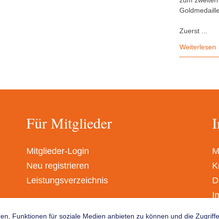
zum zweiten 
Goldmedaille
Zuerst ...
Weiterlesen
Für Mitglieder
I
Mitglieder-Login
M
Neu registrieren
K
Leistungsverzeichnis
D
I
A
en, Funktionen für soziale Medien anbieten zu können und die Zugrif