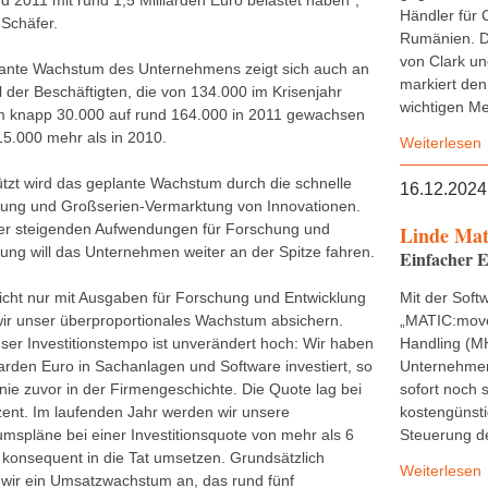
d 2011 mit rund 1,5 Milliarden Euro belastet haben“,
Händler für 
 Schäfer.
Rumänien. D
von Clark u
ante Wachstum des Unternehmens zeigt sich auch an
markiert den
l der Beschäftigten, die von 134.000 im Krisenjahr
wichtigen Mei
 knapp 30.000 auf rund 164.000 in 2011 gewachsen
 15.000 mehr als in 2010.
Weiterlesen
ützt wird das geplante Wachstum durch die schnelle
16.12.2024
lung und Großserien-Vermarktung von Innovationen.
ter steigenden Aufwendungen für Forschung und
Linde Mat
lung will das Unternehmen weiter an der Spitze fahren.
Einfacher E
icht nur mit Ausgaben für Forschung und Entwicklung
Mit der Soft
wir unser überproportionales Wachstum absichern.
„MATIC:move
ser Investitionstempo ist unverändert hoch: Wir haben
Handling (M
iarden Euro in Sachanlagen und Software investiert, so
Unternehmen 
 nie zuvor in der Firmengeschichte. Die Quote lag bei
sofort noch 
zent. Im laufenden Jahr werden wir unsere
kostengünsti
mspläne bei einer Investitionsquote von mehr als 6
Steuerung de
 konsequent in die Tat umsetzen. Grundsätzlich
Weiterlesen
 wir ein Umsatzwachstum an, das rund fünf