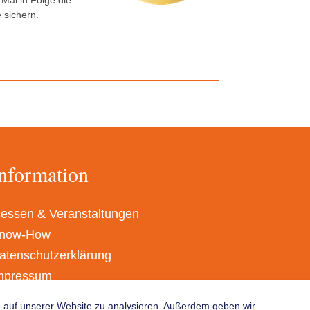
Mal in Folge die
 sichern.
nformation
essen & Veranstaltungen
now-How
atenschutzerklärung
mpressum
GB
fe auf unserer Website zu analysieren. Außerdem geben wir