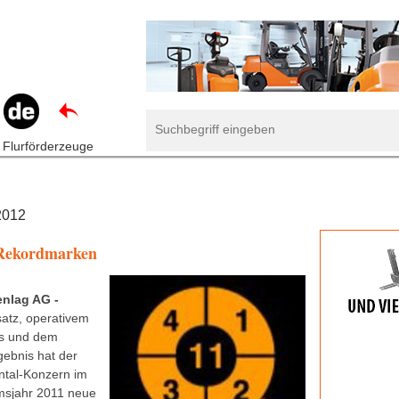
 Flurförderzeuge
2012
Rekordmarken
enlag AG -
atz, operativem
s und dem
gebnis hat der
ntal-Konzern im
msjahr 2011 neue