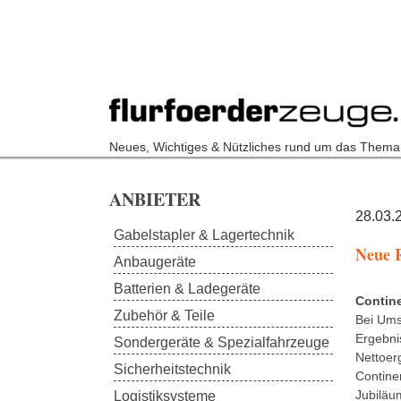
Neues, Wichtiges & Nützliches rund um das Thema
Skip to main content
ANBIETER
28.03.
Gabelstapler & Lagertechnik
Neue 
Anbaugeräte
Batterien & Ladegeräte
Contin
Zubehör & Teile
Bei Ums
Ergebni
Sondergeräte & Spezialfahrzeuge
Nettoer
Sicherheitstechnik
Contine
Jubiläu
Logistiksysteme