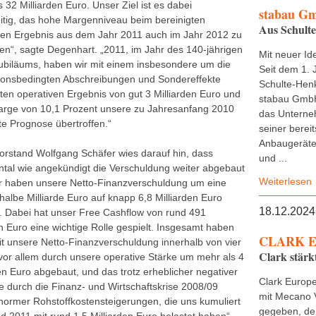
 32 Milliarden Euro. Unser Ziel ist es dabei
stabau G
eitig, das hohe Margenniveau beim bereinigten
Aus Schult
ven Ergebnis aus dem Jahr 2011 auch im Jahr 2012 zu
gen“, sagte Degenhart. „2011, im Jahr des 140-jährigen
Mit neuer Ide
ubiläums, haben wir mit einem insbesondere um die
Seit dem 1. 
tionsbedingten Abschreibungen und Sondereffekte
Schulte-Henk
gten operativen Ergebnis von gut 3 Milliarden Euro und
stabau GmbH
arge von 10,1 Prozent unsere zu Jahresanfang 2010
das Untern
te Prognose übertroffen.“
seiner bereit
Anbaugeräte,
orstand Wolfgang Schäfer wies darauf hin, dass
und ...
ntal wie angekündigt die Verschuldung weiter abgebaut
Weiterlesen
ir haben unsere Netto-Finanzverschuldung um eine
halbe Milliarde Euro auf knapp 6,8 Milliarden Euro
18.12.2024
. Dabei hat unser Free Cashflow von rund 491
en Euro eine wichtige Rolle gespielt. Insgesamt haben
CLARK E
it unsere Netto-Finanzverschuldung innerhalb von vier
Clark stärk
vor allem durch unsere operative Stärke um mehr als 4
en Euro abgebaut, und das trotz erheblicher negativer
Clark Europe
se durch die Finanz- und Wirtschaftskrise 2008/09
mit Mecano 
normer Rohstoffkostensteigerungen, die uns kumuliert
gegeben, de