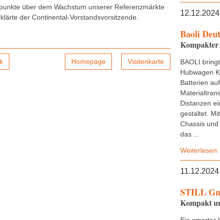
punkte über dem Wachstum unserer Referenzmärkte
12.12.2024
erklärte der Continental-Vorstandsvorsitzende.
Baoli Deu
Kompakter 
k
Homepage
Visitenkarte
BAOLI bring
Hubwagen KB
Batterien au
Materialtran
Distanzen ei
gestaltet. M
Chassis und 
das ...
Weiterlesen
11.12.2024
STILL G
Kompakt und