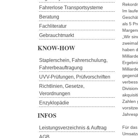
Rekordm
Fahrerlose Transportsysteme
Im lauf
Beratung
Geschäf
als 5 P
Fachliteratur
Margenn
Gebrauchtmarkt
„Wir si
zweimal
KNOW-HOW
haben d
Milliard
Staplerschein, Fahrerschulung, 
Ergebni
Fahrerbeauftragung
Milliar
gegenüb
UVV-Prüfungen, Prüfvorschriften
verbess
Richtlinien, Gesetze, 
Division
Verordnungen
akquisi
Zahlen 
Enzyklopädie
vorsitz
INFOS
Jahresp
Für das
Leistungsverzeichnis & Auftrag
Umsatza
AGB