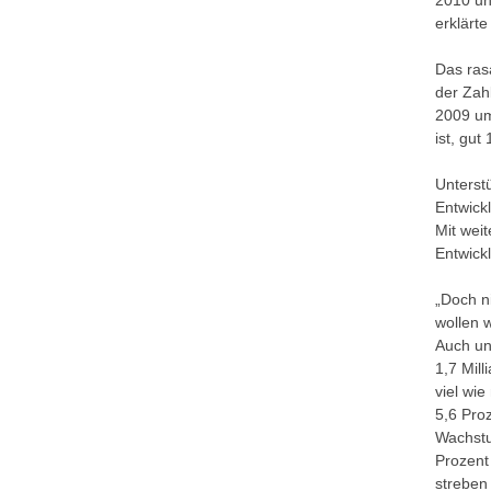
2010 un
erklärte
Das ras
der Zah
2009 um
ist, gut
Unterst
Entwick
Mit wei
Entwick
„Doch n
wollen 
Auch un
1,7 Mill
viel wie
5,6 Pro
Wachstu
Prozent
streben