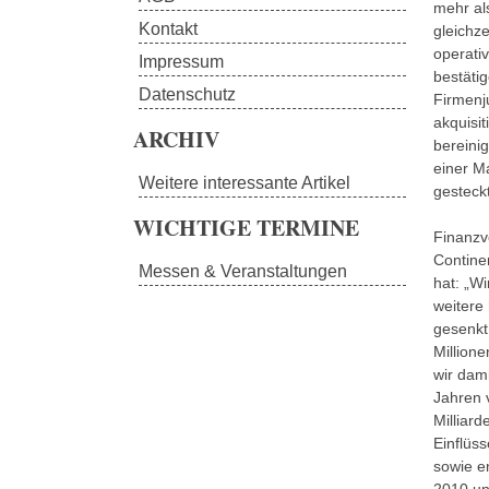
mehr als
Kontakt
gleichz
operati
Impressum
bestäti
Datenschutz
Firmenj
akquisi
ARCHIV
bereini
einer M
Weitere interessante Artikel
gesteck
WICHTIGE TERMINE
Finanzv
Contine
Messen & Veranstaltungen
hat: „W
weitere 
gesenkt
Million
wir dam
Jahren 
Milliard
Einflüs
sowie e