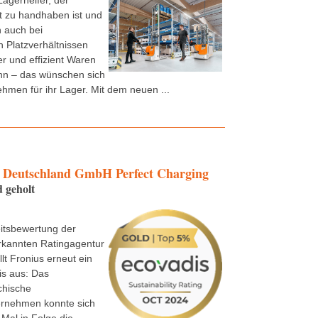
Lagerhelfer, der
t zu handhaben ist und
 auch bei
 Platzverhältnissen
er und effizient Waren
n – das wünschen sich
ehmen für ihr Lager. Mit dem neuen ...
Deutschland GmbH Perfect Charging
 geholt
itsbewertung der
rkannten Ratingagentur
lt Fronius erneut ein
is aus: Das
chische
ernehmen konnte sich