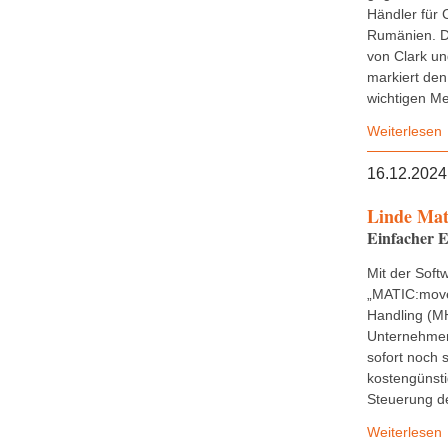
Händler für 
Rumänien. D
von Clark u
markiert den
wichtigen Mei
Weiterlesen
16.12.2024
Linde Mat
Einfacher E
Mit der Soft
„MATIC:move
Handling (M
Unternehmen 
sofort noch 
kostengünsti
Steuerung de
Weiterlesen