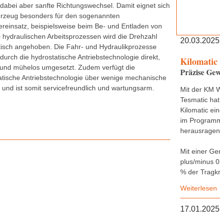
 dabei aber sanfte Richtungswechsel. Damit eignet sich
rzeug besonders für den sogenannten
ereinsatz, beispielsweise beim Be- und Entladen von
i hydraulischen Arbeitsprozessen wird die Drehzahl
20.03.2025
isch angehoben. Die Fahr- und Hydraulikprozesse
durch die hydrostatische Antriebstechnologie direkt,
Kilomatic
 und mühelos umgesetzt. Zudem verfügt die
Präzise Gew
atische Antriebstechnologie über wenige mechanische
e und ist somit servicefreundlich und wartungsarm.
Mit der KM 
Tesmatic hat
Kilomatic ei
im Programm,
herausragend
Mit einer Ge
plus/minus 0
% der Tragkr
Weiterlesen
17.01.2025