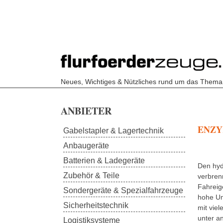
Neues, Wichtiges & Nützliches rund um das Thema
Skip to main content
ANBIETER
ENZYK
Gabelstapler & Lagertechnik
Anbaugeräte
Batterien & Ladegeräte
Den hyd
Zubehör & Teile
verbren
Fahreig
Sondergeräte & Spezialfahrzeuge
hohe Um
Sicherheitstechnik
mit vie
unter a
Logistiksysteme