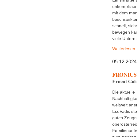
Ein smarter 
unkomplizier
mit dem man
beschränkten
schnell, sich
bewegen kan
viele Untern
Weiterlesen
05.12.2024
FRONIUS 
Erneut Gold
Die aktuelle
Nachhaltigke
weltweit ane
EcoVadis stel
gutes Zeugn
oberösterrei
Familienunt