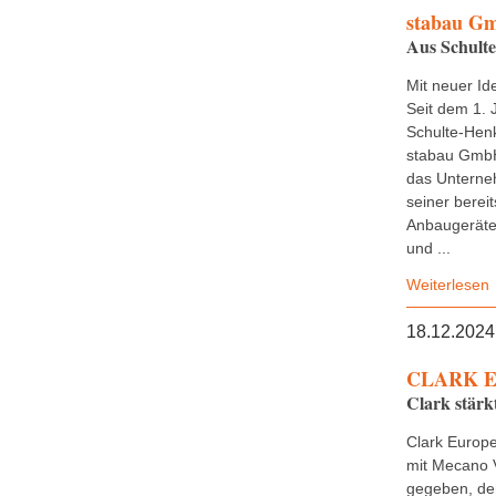
stabau G
Aus Schult
Mit neuer Ide
Seit dem 1. 
Schulte-Henk
stabau GmbH
das Untern
seiner bereit
Anbaugeräte,
und ...
Weiterlesen
18.12.2024
CLARK E
Clark stärk
Clark Europe
mit Mecano 
gegeben, de