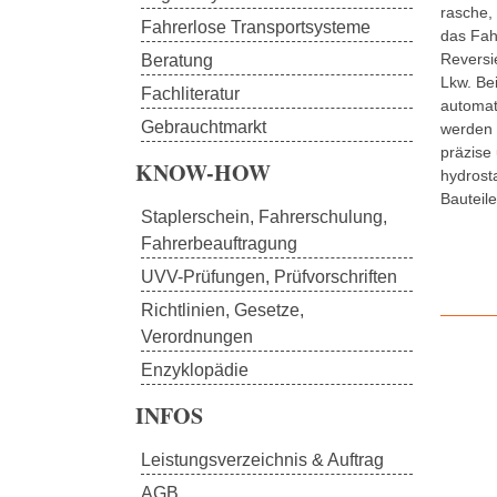
rasche,
Fahrerlose Transportsysteme
das Fah
Reversi
Beratung
Lkw. Be
Fachliteratur
automat
Gebrauchtmarkt
werden 
präzise
KNOW-HOW
hydrost
Bauteil
Staplerschein, Fahrerschulung, 
Fahrerbeauftragung
UVV-Prüfungen, Prüfvorschriften
Richtlinien, Gesetze, 
Verordnungen
Enzyklopädie
INFOS
Leistungsverzeichnis & Auftrag
AGB