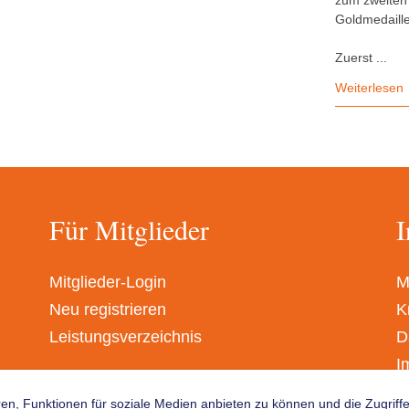
zum zweiten 
Goldmedaille
Zuerst ...
Weiterlesen
Für Mitglieder
I
Mitglieder-Login
M
Neu registrieren
K
Leistungsverzeichnis
D
I
A
en, Funktionen für soziale Medien anbieten zu können und die Zugrif