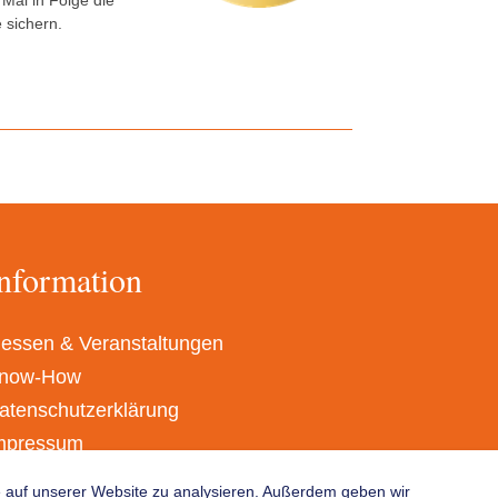
Mal in Folge die
 sichern.
nformation
essen & Veranstaltungen
now-How
atenschutzerklärung
mpressum
GB
fe auf unserer Website zu analysieren. Außerdem geben wir