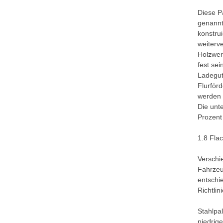
Diese P
genannt
konstrui
weiterv
Holzwer
fest se
Ladegut
Flurför
werden 
Die unte
Prozent
1.8 Flac
Verschi
Fahrzeu
entschi
Richtlin
Stahlpa
niedrig