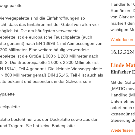
Händler für 
rwegepalette
Rumänien. D
von Clark u
Vierwegepalette sind die Einfahröffnungen so
markiert den
cht, dass das Einfahren mit der Gabel von allen vier
wichtigen Mei
möglich ist. Die am häufigsten verwendete
epalette ist die europäische Tauschpalette (auch
Weiterlesen
ette genannt) nach EN 13698-1 mit Abmessungen von
 200 Millimeter. Eine weitere häufig verwendete
16.12.2024
epalette ist die Größe 1 000 x 1 200 Millimeter nach
-2. Die Brauereipalette 1 000 x 2 200 Millimeter ist
Linde Mat
IN 15141, Teil 4 genormt. Die kleinste Vierwegepalette
Einfacher E
 × 800 Millimeter gemäß DIN 15146, Teil 4 ist auch als
ette bekannt und besonders in der Schweiz sehr
Mit der Soft
„MATIC:move
ypalette
Handling (M
Unternehmen 
deckpalette
sofort noch 
kostengünsti
alette besteht nur aus der Deckplatte sowie aus den
Steuerung de
 und Trägern. Sie hat keine Bodenplatte.
Weiterlesen