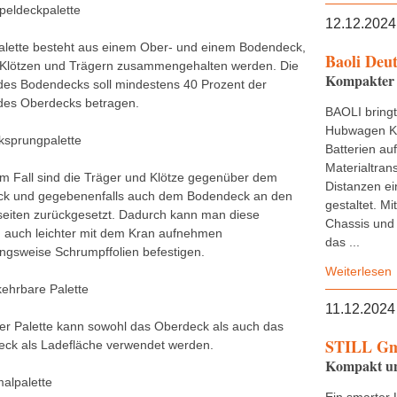
peldeckpalette
12.12.2024
alette besteht aus einem Ober- und einem Bodendeck,
Baoli Deu
 Klötzen und Trägern zusammengehalten werden. Die
Kompakter 
des Bodendecks soll mindestens 40 Prozent der
des Oberdecks betragen.
BAOLI bring
Hubwagen KB
ksprungpalette
Batterien au
Materialtran
em Fall sind die Träger und Klötze gegenüber dem
Distanzen ei
k und gegebenenfalls auch dem Bodendeck an den
gestaltet. M
eiten zurückgesetzt. Dadurch kann man diese
Chassis und 
n auch leichter mit dem Kran aufnehmen
das ...
ngsweise Schrumpffolien befestigen.
Weiterlesen
ehrbare Palette
11.12.2024
ser Palette kann sowohl das Oberdeck als auch das
STILL G
ck als Ladefläche verwendet werden.
Kompakt und
malpalette