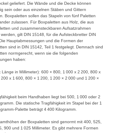
ckel geliefert. Die Wände und die Decke können
hig sein oder aus einzelnen Stäben und Gittern
n. Boxpaletten sollen das Stapeln von fünf Paletten
ander zulassen. Für Boxpaletten aus Holz, die aus
letten und zusammensteckbaren Aufsatzrahmen
 werden, gilt DIN 15148, für die Aufsteckbretter DIN
Die Hauptabmessungen und die Formen der
tten sind in DIN 15142, Teil 1 festgelegt. Demnach sind
tten normgerecht, wenn sie die folgenden
ungen haben:
x Länge in Millimeter): 600 × 800, 1 000 x 2 200, 800 x
1 200 x 1 600, 800 × 1 200, 1 200 × 2 000 und 1 200 ×
gfähigkeit beim Handhaben liegt bei 500, 1 000 oder 2
ogramm. Die statische Tragfähigkeit im Stapel bei der 1
ogramm-Palette beträgt 4 400 Kilogramm.
amthöhen der Boxpaletten sind genormt mit 400, 525,
5, 900 und 1 025 Millimeter. Es gibt mehrere Formen