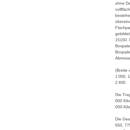
ohne De
vollfläc
bestehe
überein
Flachpa
gebildet
15150. 
Boxpale
Boxpale
Abmess
(Breite 
1 000, 
2 400.
Die Tra
000 Kil
000-Kil
Die Ges
650, 77