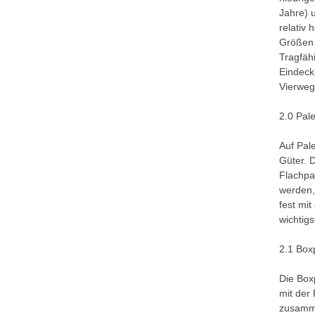
Jahre) 
relativ
Größen 
Tragfähi
Eindeck
Vierweg
2.0 Pal
Auf Pal
Güter. D
Flachpa
werden,
fest mi
wichtigs
2.1 Box
Die Box
mit der
zusamme