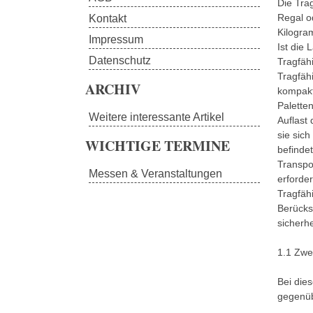
Die Trag
Regal o
Kontakt
Kilogram
Impressum
Ist die 
Datenschutz
Tragfäh
Tragfähi
ARCHIV
kompakt
Paletten
Weitere interessante Artikel
Auflast
sie sich
WICHTIGE TERMINE
befindet
Transpo
Messen & Veranstaltungen
erforder
Tragfähi
Berücks
sicherh
1.1 Zwe
Bei dies
gegenüb