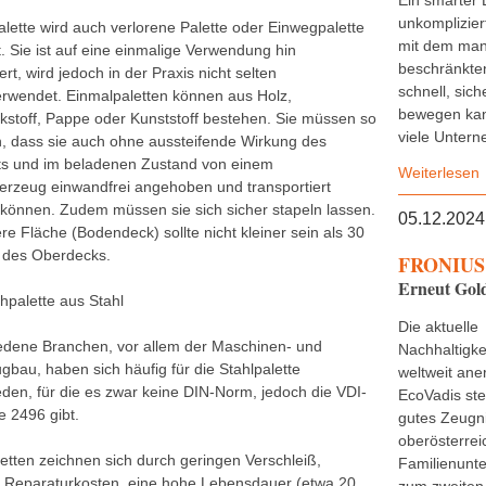
Ein smarter 
unkomplizier
alette wird auch verlorene Palette oder Einwegpalette
mit dem man
. Sie ist auf eine einmalige Verwendung hin
beschränkten
ert, wird jedoch in der Praxis nicht selten
schnell, sich
erwendet. Einmalpaletten können aus Holz,
bewegen kan
kstoff, Pappe oder Kunststoff bestehen. Sie müssen so
viele Untern
in, dass sie auch ohne aussteifende Wirkung des
s und im beladenen Zustand von einem
Weiterlesen
derzeug einwandfrei angehoben und transportiert
können. Zudem müssen sie sich sicher stapeln lassen.
05.12.2024
re Fläche (Bodendeck) sollte nicht kleiner sein als 30
 des Oberdecks.
FRONIUS 
Erneut Gold
hpalette aus Stahl
Die aktuelle
edene Branchen, vor allem der Maschinen- und
Nachhaltigke
gbau, haben sich häufig für die Stahlpalette
weltweit ane
eden, für die es zwar keine DIN-Norm, jedoch die VDI-
EcoVadis stel
ie 2496 gibt.
gutes Zeugn
oberösterrei
letten zeichnen sich durch geringen Verschleiß,
Familienunt
e Reparaturkosten, eine hohe Lebensdauer (etwa 20