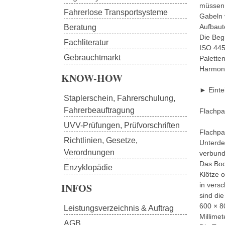
müssen 
Fahrerlose Transportsysteme
Gabeln 
Aufbaut
Beratung
Die Begr
Fachliteratur
ISO 445
Gebrauchtmarkt
Palette
Harmoni
KNOW-HOW
► Einte
Staplerschein, Fahrerschulung, 
Fahrerbeauftragung
Flachpa
UVV-Prüfungen, Prüfvorschriften
Flachpa
Richtlinien, Gesetze, 
Unterde
Verordnungen
verbund
Das Bod
Enzyklopädie
Klötze 
INFOS
in vers
sind di
600 × 80
Leistungsverzeichnis & Auftrag
Millimet
AGB