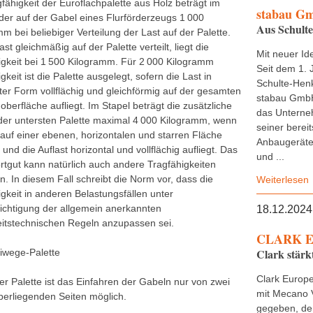
fähigkeit der Euroflachpalette aus Holz beträgt im
stabau G
der auf der Gabel eines Flurförderzeugs 1 000
Aus Schult
m bei beliebiger Verteilung der Last auf der Palette.
Last gleichmäßig auf der Palette verteilt, liegt die
Mit neuer Ide
igkeit bei 1 500 Kilogramm. Für 2 000 Kilogramm
Seit dem 1. 
gkeit ist die Palette ausgelegt, sofern die Last in
Schulte-Henk
er Form vollflächig und gleichförmig auf der gesamten
stabau GmbH
oberfläche aufliegt. Im Stapel beträgt die zusätzliche
das Untern
 der untersten Palette maximal 4 000 Kilogramm, wenn
seiner bereit
 auf einer ebenen, horizontalen und starren Fläche
Anbaugeräte,
 und die Auflast horizontal und vollflächig aufliegt. Das
und ...
rtgut kann natürlich auch andere Tragfähigkeiten
n. In diesem Fall schreibt die Norm vor, dass die
Weiterlesen
gkeit in anderen Belastungsfällen unter
ichtigung der allgemein anerkannten
18.12.2024
eitstechnischen Regeln anzupassen sei.
CLARK E
Clark stärk
iwege-Palette
Clark Europe
er Palette ist das Einfahren der Gabeln nur von zwei
mit Mecano 
erliegenden Seiten möglich.
gegeben, de