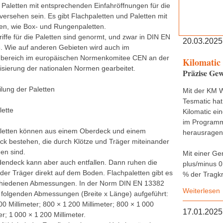
Paletten mit entsprechenden Einfahröffnungen für die
versehen sein. Es gibt Flachpaletten und Paletten mit
en, wie Box- und Rungenpaletten.
iffe für die Paletten sind genormt, und zwar in DIN EN
20.03.2025
. Wie auf anderen Gebieten wird auch im
nbereich im europäischen Normenkomitee CEN an der
Kilomatic
sierung der nationalen Normen gearbeitet.
Präzise Gew
ilung der Paletten
Mit der KM 
Tesmatic hat
lette
Kilomatic ei
im Programm,
letten können aus einem Oberdeck und einem
herausragend
ck bestehen, die durch Klötze und Träger miteinander
en sind.
Mit einer Ge
endeck kann aber auch entfallen. Dann ruhen die
plus/minus 0
oder Träger direkt auf dem Boden. Flachpaletten gibt es
% der Tragkr
chiedenen Abmessungen. In der Norm DIN EN 13382
Weiterlesen
e folgenden Abmessungen (Breite x Länge) aufgeführt:
0 Millimeter; 800 × 1 200 Millimeter; 800 × 1 000
17.01.2025
er; 1 000 × 1 200 Millimeter.