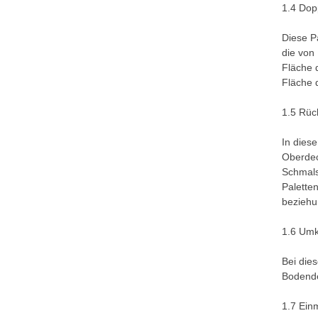
1.4 Dop
Diese P
die von
Fläche 
Fläche 
1.5 Rüc
In dies
Oberdec
Schmals
Palette
beziehu
1.6 Umk
Bei die
Bodende
1.7 Ein