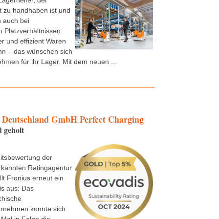
Lagerhelfer, der
t zu handhaben ist und
 auch bei
 Platzverhältnissen
er und effizient Waren
n – das wünschen sich
ehmen für ihr Lager. Mit dem neuen ...
Deutschland GmbH Perfect Charging
 geholt
itsbewertung der
rkannten Ratingagentur
lt Fronius erneut ein
is aus: Das
chische
ernehmen konnte sich