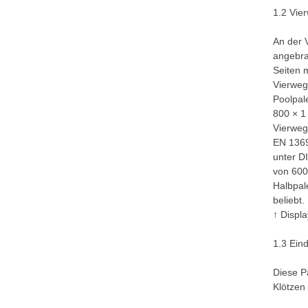
1.2 Vie
An der 
angebra
Seiten 
Vierweg
Poolpal
800 × 1
Vierweg
EN 13698
unter D
von 600
Halbpal
beliebt.
↑ Displa
1.3 Ein
Diese P
Klötzen