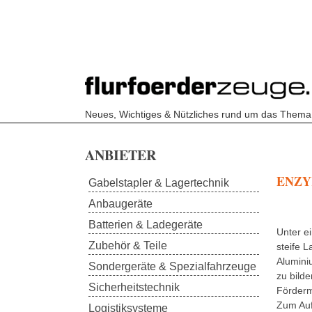
Neues, Wichtiges & Nützliches rund um das Thema
Skip to main content
ANBIETER
ENZYK
Gabelstapler & Lagertechnik
Anbaugeräte
Batterien & Ladegeräte
Unter ei
Zubehör & Teile
steife L
Alumini
Sondergeräte & Spezialfahrzeuge
zu bild
Sicherheitstechnik
Förderm
Zum Au
Logistiksysteme