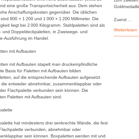
zum zweiten 
und eine große Transportsicherheit aus. Dem stehen
Goldmedaille
 hohe Anschaffungskosten gegenüber. Die üblichen
sind 800 × 1 200 und 1 000 × 1 200 Millimeter. Die
Zuerst ...
gkeit liegt bei 2 000 Kilogramm. Stahlpaletten sind als
Weiterlesen
- und Doppeldeckpaletten, in Zweiwege- und
e-Ausführung im Handel.
etten mit Aufbauten
etten mit Aufbauten stapelt man druckempfindliche
ie Basis für Paletten mit Aufbauten bilden
letten, auf die entsprechende Aufbauten aufgesetzt
 die entweder abnehmbar, zusammenklappbar oder
t der Flachpalette verbunden sein können. Die
ten Paletten mit Aufbauten sind:
palette
palette hat mindestens drei senkrechte Wände, die fest
 Flachpalette verbunden, abnehmbar oder
nklappbar sein können. Boxpaletten werden mit und