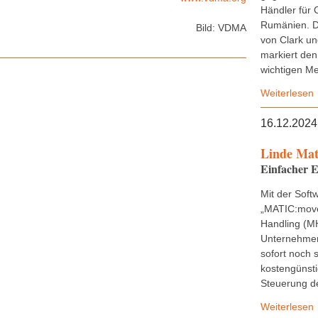
Händler für 
Rumänien. D
Bild: VDMA
von Clark u
markiert den
wichtigen Mei
Weiterlesen
16.12.2024
Linde Mat
Einfacher E
Mit der Soft
„MATIC:move
Handling (M
Unternehmen 
sofort noch 
kostengünsti
Steuerung de
Weiterlesen