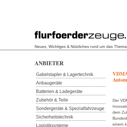
Neues, Wichtiges & Nützliches rund um das Thema
Skip to main content
ANBIETER
VDMA l
Gabelstapler & Lagertechnik
Autom
Anbaugeräte
Batterien & Ladegeräte
Zubehör & Teile
Der VDM
Innovat
Sondergeräte & Spezialfahrzeuge
dem Zuk
Sicherheitstechnik
Bundesk
einem k
Logistiksysteme