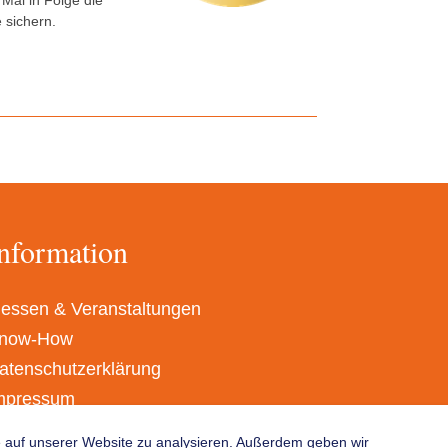
Mal in Folge die
 sichern.
nformation
essen & Veranstaltungen
now-How
atenschutzerklärung
mpressum
GB
fe auf unserer Website zu analysieren. Außerdem geben wir