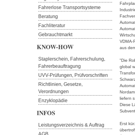
Fahrplan
Fahrerlose Transportsysteme
Industri
Fachver
Beratung
Automat
Fachliteratur
Automat
Gebrauchtmarkt
Wirtsch
VDMA-Pr
KNOW-HOW
aus dem
Staplerschein, Fahrerschulung, 
"Die Ro
Fahrerbeauftragung
global 
Transfo
UVV-Prüfungen, Prüfvorschriften
Schwarz
Richtlinien, Gesetze, 
Automat
Verordnungen
Nordame
liefern 
Enzyklopädie
Diese L
INFOS
Subventi
Erst kü
Leistungsverzeichnis & Auftrag
übertro
AGB