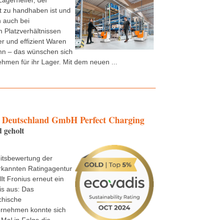
Lagerhelfer, der
t zu handhaben ist und
 auch bei
 Platzverhältnissen
er und effizient Waren
n – das wünschen sich
ehmen für ihr Lager. Mit dem neuen ...
Deutschland GmbH Perfect Charging
 geholt
itsbewertung der
rkannten Ratingagentur
lt Fronius erneut ein
is aus: Das
chische
ernehmen konnte sich