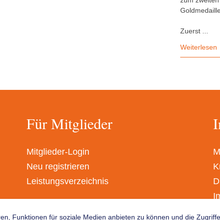
zum zweiten 
Goldmedaille
Zuerst ...
Weiterlesen
Für Mitglieder
I
Mitglieder-Login
M
Neu registrieren
K
Leistungsverzeichnis
D
I
A
en, Funktionen für soziale Medien anbieten zu können und die Zugrif