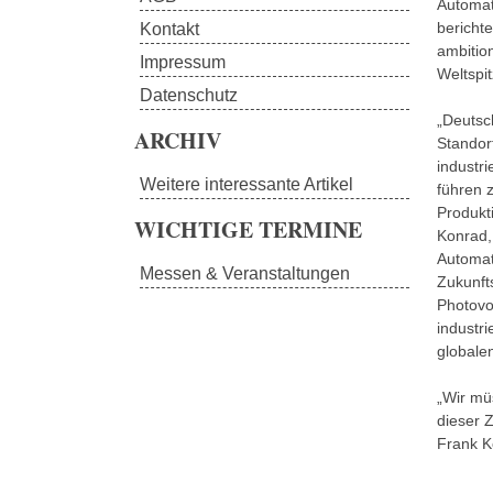
Automat
bericht
Kontakt
ambitio
Impressum
Weltspit
Datenschutz
„Deutsc
ARCHIV
Standor
industr
Weitere interessante Artikel
führen z
Produkt
WICHTIGE TERMINE
Konrad,
Automat
Messen & Veranstaltungen
Zukunft
Photovo
industri
globale
„Wir mü
dieser 
Frank K