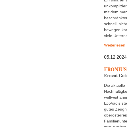
Ein smarter 
unkomplizier
mit dem man
beschränkten
schnell, sich
bewegen kan
viele Untern
Weiterlesen
05.12.2024
FRONIUS 
Erneut Gold
Die aktuelle
Nachhaltigke
weltweit ane
EcoVadis stel
gutes Zeugn
oberösterrei
Familienunt