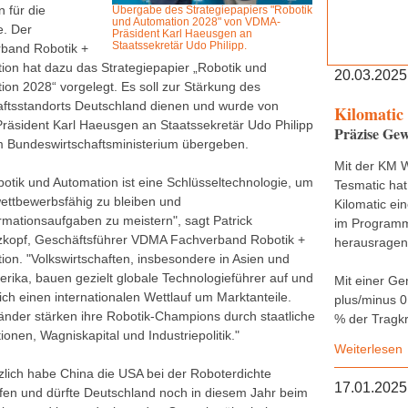
 für die
Übergabe des Strategiepapiers "Robotik
und Automation 2028" von VDMA-
e. Der
Präsident Karl Haeusgen an
Staatssekretär Udo Philipp.
band Robotik +
ion hat dazu das Strategiepapier „Robotik und
20.03.2025
ion 2028“ vorgelegt. Es soll zur Stärkung des
aftsstandorts Deutschland dienen und wurde von
Kilomatic
äsident Karl Haeusgen an Staatssekretär Udo Philipp
Präzise Gew
 Bundeswirtschaftsministerium übergeben.
Mit der KM 
botik und Automation ist eine Schlüsseltechnologie, um
Tesmatic hat
wettbewerbsfähig zu bleiben und
Kilomatic ei
rmationsaufgaben zu meistern", sagt Patrick
im Programm,
kopf, Geschäftsführer VDMA Fachverband Robotik +
herausragend
ion. "Volkswirtschaften, insbesondere in Asien und
rika, bauen gezielt globale Technologieführer auf und
Mit einer Ge
sich einen internationalen Wettlauf um Marktanteile.
plus/minus 0
änder stärken ihre Robotik-Champions durch staatliche
% der Tragkr
onen, Wagniskapital und Industriepolitik."
Weiterlesen
rzlich habe China die USA bei der Roboterdichte
17.01.2025
ffen und dürfte Deutschland noch in diesem Jahr beim