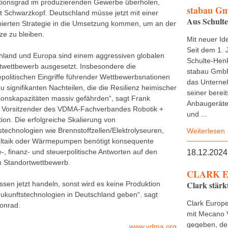
ionsgrad im produzierenden Gewerbe überholen,
stabau G
et Schwarzkopf. Deutschland müsse jetzt mit einer
Aus Schult
nierten Strategie in die Umsetzung kommen, um an der
ze zu bleiben.
Mit neuer Ide
Seit dem 1. 
hland und Europa sind einem aggressiven globalen
Schulte-Henk
twettbewerb ausgesetzt. Insbesondere die
stabau GmbH
iepolitischen Eingriffe führender Wettbewerbsnationen
das Untern
u signifikanten Nachteilen, die die Resilienz heimischer
seiner bereit
ionskapazitäten massiv gefährden“, sagt Frank
Anbaugeräte,
 Vorsitzender des VDMA-Fachverbandes Robotik +
und ...
ion. Die erfolgreiche Skalierung von
stechnologien wie Brennstoffzellen/Elektrolyseuren,
Weiterlesen
ltaik oder Wärmepumpen benötigt konsequente
e-, finanz- und steuerpolitische Antworten auf den
18.12.2024
n Standortwettbewerb.
CLARK E
Clark stärk
ssen jetzt handeln, sonst wird es keine Produktion
Zukunftstechnologien in Deutschland geben“. sagt
Clark Europe
onrad.
mit Mecano 
gegeben, de
www.vdma.org