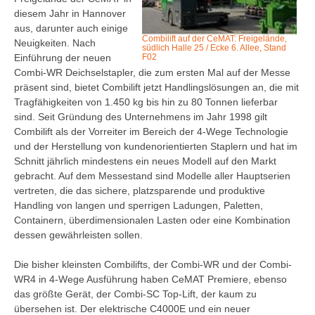
diesem Jahr in Hannover
aus, darunter auch einige
Combilift auf der CeMAT: Freigelände,
Neuigkeiten. Nach
südlich Halle 25 / Ecke 6. Allee, Stand
Einführung der neuen
F02
Combi-WR Deichselstapler, die zum ersten Mal auf der Messe
präsent sind, bietet Combilift jetzt Handlingslösungen an, die mit
Tragfähigkeiten von 1.450 kg bis hin zu 80 Tonnen lieferbar
sind. Seit Gründung des Unternehmens im Jahr 1998 gilt
Combilift als der Vorreiter im Bereich der 4-Wege Technologie
und der Herstellung von kundenorientierten Staplern und hat im
Schnitt jährlich mindestens ein neues Modell auf den Markt
gebracht. Auf dem Messestand sind Modelle aller Hauptserien
vertreten, die das sichere, platzsparende und produktive
Handling von langen und sperrigen Ladungen, Paletten,
Containern, überdimensionalen Lasten oder eine Kombination
dessen gewährleisten sollen.
Die bisher kleinsten Combilifts, der Combi-WR und der Combi-
WR4 in 4-Wege Ausführung haben CeMAT Premiere, ebenso
das größte Gerät, der Combi-SC Top-Lift, der kaum zu
übersehen ist. Der elektrische C4000E und ein neuer