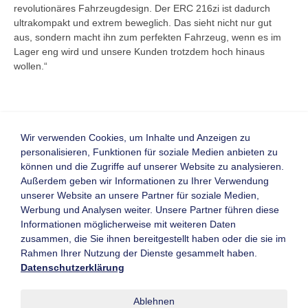
revolutionäres Fahrzeugdesign. Der ERC 216zi ist dadurch
ultrakompakt und extrem beweglich. Das sieht nicht nur gut
aus, sondern macht ihn zum perfekten Fahrzeug, wenn es im
Lager eng wird und unsere Kunden trotzdem hoch hinaus
wollen.“
Wir verwenden Cookies, um Inhalte und Anzeigen zu
personalisieren, Funktionen für soziale Medien anbieten zu
Zurück
können und die Zugriffe auf unserer Website zu analysieren.
Homepage
Visitenkarte
Außerdem geben wir Informationen zu Ihrer Verwendung
unserer Website an unsere Partner für soziale Medien,
Werbung und Analysen weiter. Unsere Partner führen diese
Informationen möglicherweise mit weiteren Daten
Kontaktformular
Mitglieder-Login
zusammen, die Sie ihnen bereitgestellt haben oder die sie im
Newsletter
Neu registrieren
Rahmen Ihrer Nutzung der Dienste gesammelt haben.
Archiv
Leistungsverzeichnis
Datenschutzerklärung
Messen & Veranstaltungen
Know-How
Datenschutzerklärung
Ablehnen