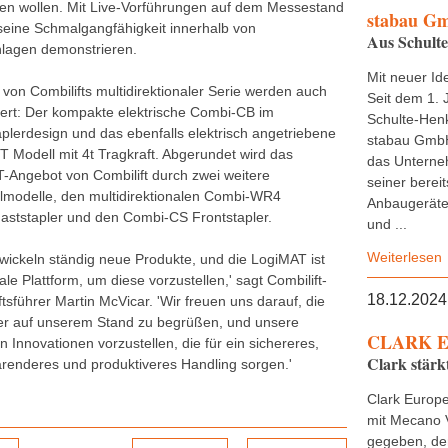
en wollen. Mit Live-Vorführungen auf dem Messestand
stabau G
 seine Schmalgangfähigkeit innerhalb von
Aus Schult
lagen demonstrieren.
Mit neuer Ide
 von Combilifts multidirektionaler Serie werden auch
Seit dem 1. 
iert: Der kompakte elektrische Combi-CB im
Schulte-Henk
aplerdesign und das ebenfalls elektrisch angetriebene
stabau GmbH
 Modell mit 4t Tragkraft. Abgerundet wird das
das Untern
-Angebot von Combilift durch zwei weitere
seiner bereit
lmodelle, den multidirektionalen Combi-WR4
Anbaugeräte,
ststapler und den Combi-CS Frontstapler.
und ...
Weiterlesen
twickeln ständig neue Produkte, und die LogiMAT ist
ale Plattform, um diese vorzustellen,' sagt Combilift-
18.12.2024
sführer Martin McVicar. 'Wir freuen uns darauf, die
r auf unserem Stand zu begrüßen, und unsere
CLARK E
 Innovationen vorzustellen, die für ein sichereres,
Clark stärk
arenderes und produktiveres Handling sorgen.'
Clark Europe
mit Mecano 
gegeben, de