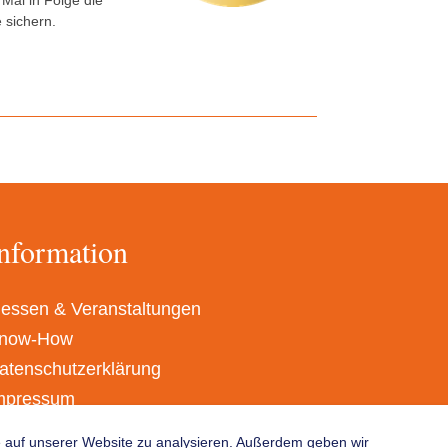
Mal in Folge die
 sichern.
nformation
essen & Veranstaltungen
now-How
atenschutzerklärung
mpressum
GB
fe auf unserer Website zu analysieren. Außerdem geben wir