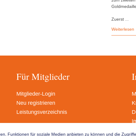
zum zweiten 
Goldmedaille
Zuerst ...
Weiterlesen
Für Mitglieder
I
Mitglieder-Login
M
Neu registrieren
K
Leistungsverzeichnis
D
I
A
en, Funktionen für soziale Medien anbieten zu können und die Zugrif