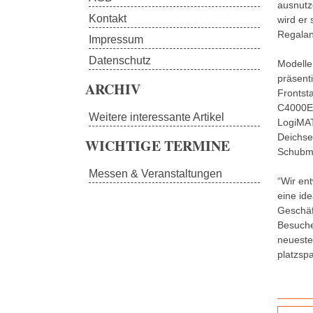
ausnutz
Kontakt
wird er
Regalan
Impressum
Datenschutz
Modelle
präsent
ARCHIV
Frontst
C4000ET
Weitere interessante Artikel
LogiMAT
Deichse
WICHTIGE TERMINE
Schubma
Messen & Veranstaltungen
“Wir en
eine ide
Geschäft
Besuche
neuesten
platzsp