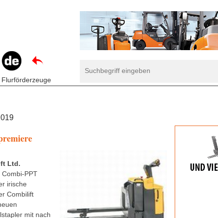
 Flurförderzeuge
2019
premiere
ft Ltd.
m Combi-PPT
er irische
er Combilift
neuen
lstapler mit nach