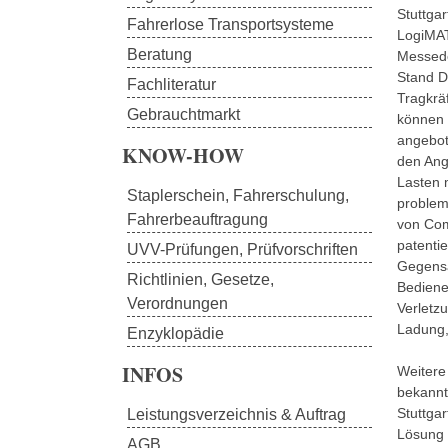
Stuttgar
Fahrerlose Transportsysteme
LogiMAT
Beratung
Messede
Stand D
Fachliteratur
Tragkräf
Gebrauchtmarkt
können 
angebot
KNOW-HOW
den Ang
Lasten 
Staplerschein, Fahrerschulung, 
problem
Fahrerbeauftragung
von Com
patenti
UVV-Prüfungen, Prüfvorschriften
Gegensa
Richtlinien, Gesetze, 
Bediener
Verordnungen
Verletzu
Ladung,
Enzyklopädie
INFOS
Weitere
bekannte
Stuttgar
Leistungsverzeichnis & Auftrag
Lösung 
AGB