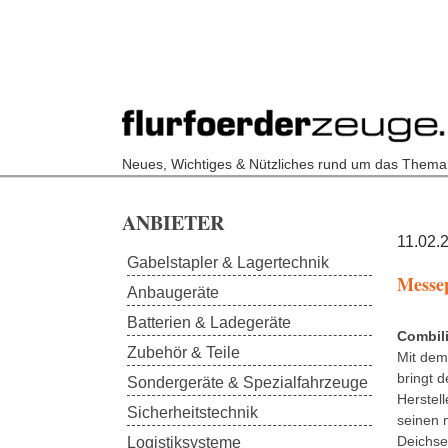
Neues, Wichtiges & Nützliches rund um das Thema
Skip to main content
ANBIETER
11.02.
Gabelstapler & Lagertechnik
Messe
Anbaugeräte
Batterien & Ladegeräte
Combili
Zubehör & Teile
Mit de
bringt d
Sondergeräte & Spezialfahrzeuge
Herstell
Sicherheitstechnik
seinen 
Deichse
Logistiksysteme