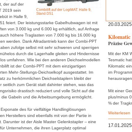
t, der auf der
Combilift auf der LogiMAT: Halle 9,
 2019 sein
Stand D51
büt in Halle 9,
51 feiert. Der leistungsstarke Gabelhubwagen ist mit
20.03.2025
ten von 3.000 kg und 6.000 kg erhältlich, auf Anfrage
auch höhere Traglasten von 7.000 kg bis 16.000 kg
Kilomatic
en werden. Dank Allradantrieb kann der Combi-PPT
Präzise Gew
aben zufolge selbst mit sehr schweren und sperrigen
mühelos durch die Lagerhalle gleiten und Hindernisse
Mit der KM 
los umfahren. Wie bei den anderen Deichselmodellen
Tesmatic hat
bilift ist der Combi-PPT mit dem einzigartigen
Kilomatic ei
erten Mehr-Stellungs-Deichselkopf ausgestattet. Im
im Programm,
tz zu herkömmlichen Deichselstaplern bleibt der
herausragend
 seitlich zum Gerät statt dahinter stehen, was das
ngsrisiko drastisch reduziert und volle Sicht auf die
Mit einer Ge
 die Gabeln und die Arbeitsumgebung ermöglicht.
plus/minus 0
% der Tragkr
 Exponate des für vielfältige Handlinglösungen
Weiterlesen
n Herstellers sind ebenfalls mit von der Partie in
t. Darunter ist der Aisle Master Gelenkstapler – eine
17.01.2025
für Unternehmen, die ihren Lagerplatz optimal