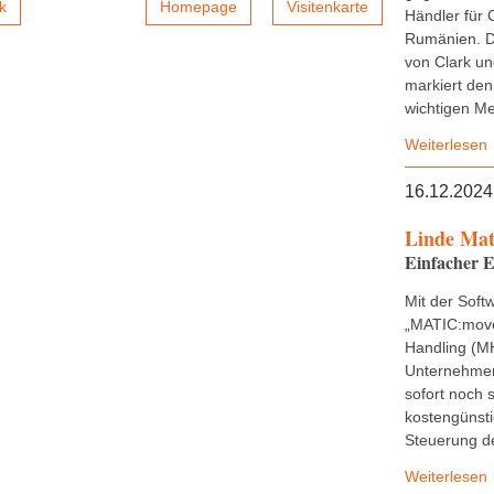
k
Homepage
Visitenkarte
Händler für 
Rumänien. D
von Clark u
markiert den
wichtigen Mei
Weiterlesen
16.12.2024
Linde Mat
Einfacher E
Mit der Soft
„MATIC:move
Handling (M
Unternehmen 
sofort noch 
kostengünsti
Steuerung de
Weiterlesen