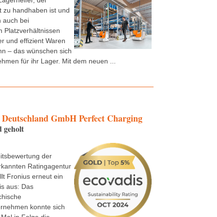
Lagerhelfer, der
t zu handhaben ist und
 auch bei
 Platzverhältnissen
er und effizient Waren
n – das wünschen sich
ehmen für ihr Lager. Mit dem neuen ...
Deutschland GmbH Perfect Charging
 geholt
itsbewertung der
rkannten Ratingagentur
lt Fronius erneut ein
is aus: Das
chische
ernehmen konnte sich