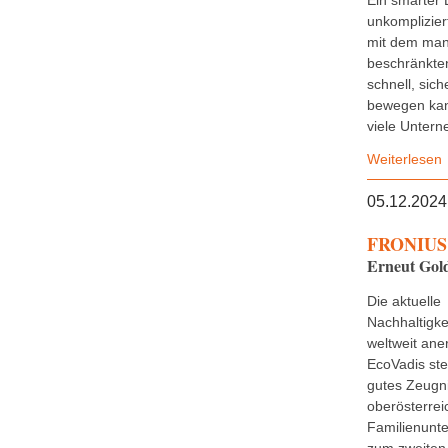
Ein smarter 
unkomplizier
mit dem man
beschränkten
schnell, sich
bewegen kan
viele Untern
Weiterlesen
05.12.2024
FRONIUS 
Erneut Gold
Die aktuelle
Nachhaltigke
weltweit ane
EcoVadis stel
gutes Zeugn
oberösterrei
Familienunt