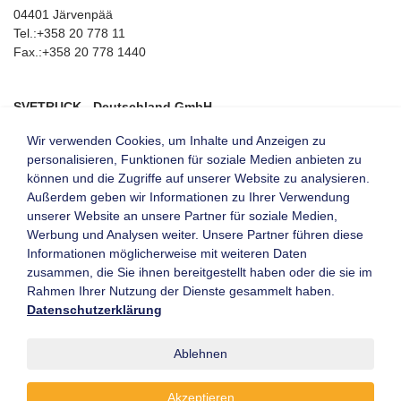
04401 Järvenpää
Tel.:+358 20 778 11
Fax.:+358 20 778 1440
SVETRUCK - Deutschland GmbH
Rotenbrückenweg 24
Wir verwenden Cookies, um Inhalte und Anzeigen zu
22113 Hamburg
personalisieren, Funktionen für soziale Medien anbieten zu
Tel.:+49 40 713757-0
können und die Zugriffe auf unserer Website zu analysieren.
Fax.:+49 40 71221-20
Außerdem geben wir Informationen zu Ihrer Verwendung
unserer Website an unsere Partner für soziale Medien,
Werbung und Analysen weiter. Unsere Partner führen diese
Informationen möglicherweise mit weiteren Daten
Kontaktformular
Mitglieder-Login
zusammen, die Sie ihnen bereitgestellt haben oder die sie im
Newsletter
Neu registrieren
Rahmen Ihrer Nutzung der Dienste gesammelt haben.
Archiv
Leistungsverzeichnis
Datenschutzerklärung
Messen & Veranstaltungen
Know-How
Datenschutzerklärung
Ablehnen
Impressum
AGB
Akzeptieren