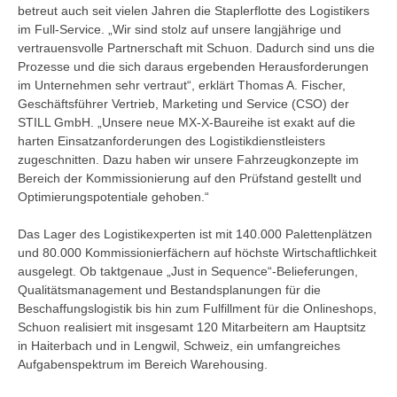
betreut auch seit vielen Jahren die Staplerflotte des Logistikers
im Full-Service. „Wir sind stolz auf unsere langjährige und
vertrauensvolle Partnerschaft mit Schuon. Dadurch sind uns die
Prozesse und die sich daraus ergebenden Herausforderungen
im Unternehmen sehr vertraut“, erklärt Thomas A. Fischer,
Geschäftsführer Vertrieb, Marketing und Service (CSO) der
STILL GmbH. „Unsere neue MX-X-Baureihe ist exakt auf die
harten Einsatzanforderungen des Logistikdienstleisters
zugeschnitten. Dazu haben wir unsere Fahrzeugkonzepte im
Bereich der Kommissionierung auf den Prüfstand gestellt und
Optimierungspotentiale gehoben.“
Das Lager des Logistikexperten ist mit 140.000 Palettenplätzen
und 80.000 Kommissionierfächern auf höchste Wirtschaftlichkeit
ausgelegt. Ob taktgenaue „Just in Sequence“-Belieferungen,
Qualitätsmanagement und Bestandsplanungen für die
Beschaffungslogistik bis hin zum Fulfillment für die Onlineshops,
Schuon realisiert mit insgesamt 120 Mitarbeitern am Hauptsitz
in Haiterbach und in Lengwil, Schweiz, ein umfangreiches
Aufgabenspektrum im Bereich Warehousing.