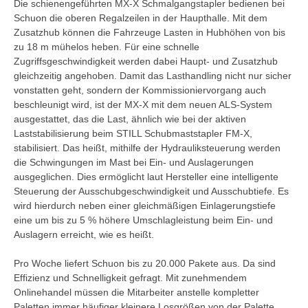
Die schienengeführten MX-X Schmalgangstapler bedienen bei
Schuon die oberen Regalzeilen in der Haupthalle. Mit dem
Zusatzhub können die Fahrzeuge Lasten in Hubhöhen von bis
zu 18 m mühelos heben. Für eine schnelle
Zugriffsgeschwindigkeit werden dabei Haupt- und Zusatzhub
gleichzeitig angehoben. Damit das Lasthandling nicht nur sicher
vonstatten geht, sondern der Kommissioniervorgang auch
beschleunigt wird, ist der MX-X mit dem neuen ALS-System
ausgestattet, das die Last, ähnlich wie bei der aktiven
Laststabilisierung beim STILL Schubmaststapler FM-X,
stabilisiert. Das heißt, mithilfe der Hydrauliksteuerung werden
die Schwingungen im Mast bei Ein- und Auslagerungen
ausgeglichen. Dies ermöglicht laut Hersteller eine intelligente
Steuerung der Ausschubgeschwindigkeit und Ausschubtiefe. Es
wird hierdurch neben einer gleichmäßigen Einlagerungstiefe
eine um bis zu 5 % höhere Umschlagleistung beim Ein- und
Auslagern erreicht, wie es heißt.
Pro Woche liefert Schuon bis zu 20.000 Pakete aus. Da sind
Effizienz und Schnelligkeit gefragt. Mit zunehmendem
Onlinehandel müssen die Mitarbeiter anstelle kompletter
Paletten immer häufiger kleinere Losgrößen von der Palette