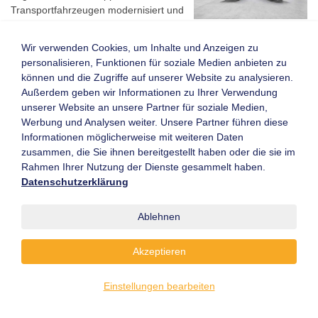
Transportfahrzeugen modernisiert und
erweitert, sondern auch das
Sicherheitslevel dieser Fahrzeuge ...
Wir verwenden Cookies, um Inhalte und Anzeigen zu
personalisieren, Funktionen für soziale Medien anbieten zu
Weiterlesen
können und die Zugriffe auf unserer Website zu analysieren.
18.01.2022
Außerdem geben wir Informationen zu Ihrer Verwendung
unserer Website an unsere Partner für soziale Medien,
STILL GmbH
Werbung und Analysen weiter. Unsere Partner führen diese
Informationen möglicherweise mit weiteren Daten
Noch mehr Autonomie für das Kommissionieren
zusammen, die Sie ihnen bereitgestellt haben oder die sie im
Mit dem iGo neo hat STILL seit 2016 als
Rahmen Ihrer Nutzung der Dienste gesammelt haben.
erster Hersteller eine Technologie im
Datenschutzerklärung
Markt, die intralogistische
Serienfahrzeuge zu eigenständig
Ablehnen
agierenden Assistenten ihrer Bediener
macht und das perfekte Zusammenspiel
zwischen Mensch und ...
Akzeptieren
Weiterlesen
Einstellungen bearbeiten
07.12.2021