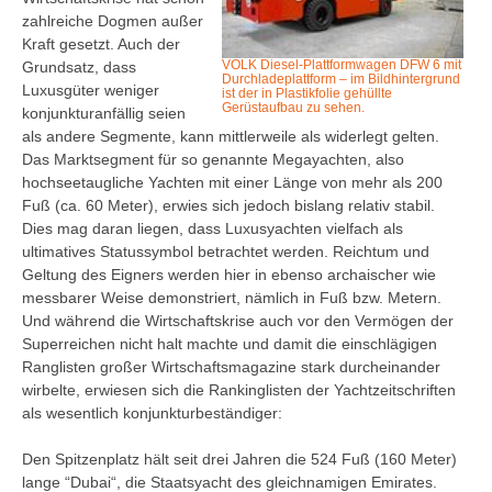
zahlreiche Dogmen außer
Kraft gesetzt. Auch der
VOLK Diesel-Plattformwagen DFW 6 mit
Grundsatz, dass
Durchladeplattform – im Bildhintergrund
Luxusgüter weniger
ist der in Plastikfolie gehüllte
Gerüstaufbau zu sehen.
konjunkturanfällig seien
als andere Segmente, kann mittlerweile als widerlegt gelten.
Das Marktsegment für so genannte Megayachten, also
hochseetaugliche Yachten mit einer Länge von mehr als 200
Fuß (ca. 60 Meter), erwies sich jedoch bislang relativ stabil.
Dies mag daran liegen, dass Luxusyachten vielfach als
ultimatives Statussymbol betrachtet werden. Reichtum und
Geltung des Eigners werden hier in ebenso archaischer wie
messbarer Weise demonstriert, nämlich in Fuß bzw. Metern.
Und während die Wirtschaftskrise auch vor den Vermögen der
Superreichen nicht halt machte und damit die einschlägigen
Ranglisten großer Wirtschaftsmagazine stark durcheinander
wirbelte, erwiesen sich die Rankinglisten der Yachtzeitschriften
als wesentlich konjunkturbeständiger:
Den Spitzenplatz hält seit drei Jahren die 524 Fuß (160 Meter)
lange “Dubai“, die Staatsyacht des gleichnamigen Emirates.