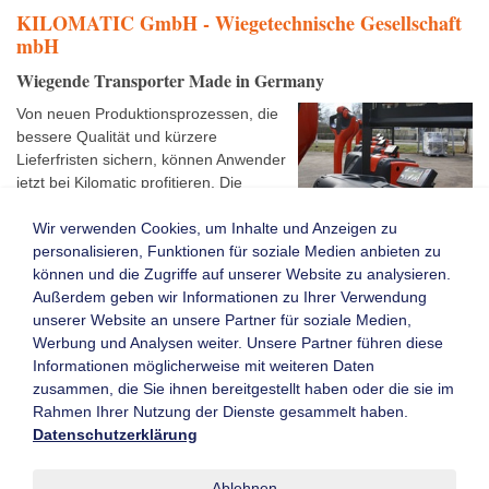
KILOMATIC GmbH - Wiegetechnische Gesellschaft
mbH
Wiegende Transporter Made in Germany
Von neuen Produktionsprozessen, die
bessere Qualität und kürzere
Lieferfristen sichern, können Anwender
jetzt bei Kilomatic profitieren. Die
Spezialisten in Sachen Wiegetechnik
präsentieren interessierten Besuchern
Wir verwenden Cookies, um Inhalte und Anzeigen zu
auf der CeMAT in ...
personalisieren, Funktionen für soziale Medien anbieten zu
können und die Zugriffe auf unserer Website zu analysieren.
Weiterlesen
Außerdem geben wir Informationen zu Ihrer Verwendung
unserer Website an unsere Partner für soziale Medien,
Werbung und Analysen weiter. Unsere Partner führen diese
Informationen möglicherweise mit weiteren Daten
Kontaktformular
Mitglieder-Login
zusammen, die Sie ihnen bereitgestellt haben oder die sie im
Newsletter
Neu registrieren
Rahmen Ihrer Nutzung der Dienste gesammelt haben.
Archiv
Leistungsverzeichnis
Datenschutzerklärung
Messen & Veranstaltungen
Know-How
Datenschutzerklärung
Ablehnen