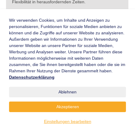
Flexibilität in herausfordernden Zeiten.
In wenigen Wochen öffnet die LogiMAT 2023,
Wir verwenden Cookies, um Inhalte und Anzeigen zu
Internationale Fachmesse für Intralogistik-Lösungen und
personalisieren, Funktionen für soziale Medien anbieten zu
Prozessmanagement, ihre Tore auf dem Stuttgarter
können und die Zugriffe auf unserer Website zu analysieren.
Messegelände. Unter dem Motto „Hands-on Innovation:
Außerdem geben wir Informationen zu Ihrer Verwendung
Connecting Smart Networks!“ trifft
unserer Website an unsere Partner für soziale Medien,
...
Werbung und Analysen weiter. Unsere Partner führen diese
Weiterlesen
Informationen möglicherweise mit weiteren Daten
zusammen, die Sie ihnen bereitgestellt haben oder die sie im
Rahmen Ihrer Nutzung der Dienste gesammelt haben.
Datenschutzerklärung
Zukunft der Intralogistik gestalten
Ablehnen
Seit gut einem Jahr steht
Steffen Bersch, CEO der SSI
Schäfer Gruppe, dem VDMA-
Akzeptieren
Fachverband Fördertechnik
und Intralogistik vor. Ein guter
Einstellungen bearbeiten
Zeitpunkt, um mit ihm auf das
erste Jahr zurückzuschauen