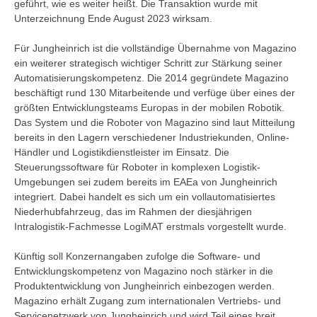
geführt, wie es weiter heißt. Die Transaktion wurde mit
Unterzeichnung Ende August 2023 wirksam.
Für Jungheinrich ist die vollständige Übernahme von Magazino
ein weiterer strategisch wichtiger Schritt zur Stärkung seiner
Automatisierungskompetenz. Die 2014 gegründete Magazino
beschäftigt rund 130 Mitarbeitende und verfüge über eines der
größten Entwicklungsteams Europas in der mobilen Robotik.
Das System und die Roboter von Magazino sind laut Mitteilung
bereits in den Lagern verschiedener Industriekunden, Online-
Händler und Logistikdienstleister im Einsatz. Die
Steuerungssoftware für Roboter in komplexen Logistik-
Umgebungen sei zudem bereits im EAEa von Jungheinrich
integriert. Dabei handelt es sich um ein vollautomatisiertes
Niederhubfahrzeug, das im Rahmen der diesjährigen
Intralogistik-Fachmesse LogiMAT erstmals vorgestellt wurde.
Künftig soll Konzernangaben zufolge die Software- und
Entwicklungskompetenz von Magazino noch stärker in die
Produktentwicklung von Jungheinrich einbezogen werden.
Magazino erhält Zugang zum internationalen Vertriebs- und
Servicenetzwerk von Jungheinrich und wird Teil eines breit