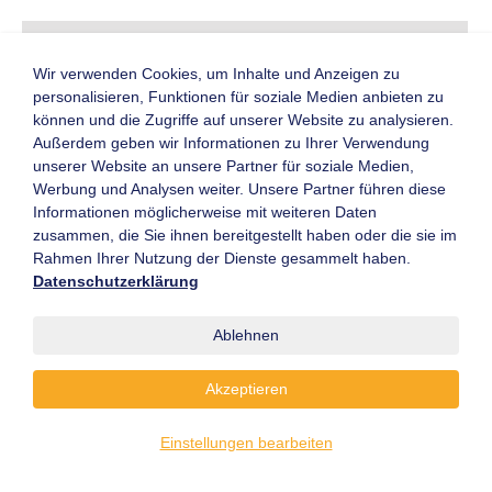
Einzigartiges Produkt- und
Wir verwenden Cookies, um Inhalte und Anzeigen zu
Informationsangebot
personalisieren, Funktionen für soziale Medien anbieten zu
können und die Zugriffe auf unserer Website zu analysieren.
Mit der umfassendsten
Außerdem geben wir Informationen zu Ihrer Verwendung
Produkt- und Leistungsschau
unserer Website an unsere Partner für soziale Medien,
von mehr als 1.500
Werbung und Analysen weiter. Unsere Partner führen diese
internationalen Ausstellern
Informationen möglicherweise mit weiteren Daten
sowie einem vielseitigen
zusammen, die Sie ihnen bereitgestellt haben oder die sie im
Informationsprogramm über
Rahmen Ihrer Nutzung der Dienste gesammelt haben.
die wesentlichen Trends und
Datenschutzerklärung
Lösungen der Intralogistik
bietet die LogiMAT 2023 dem
internationalen Fachpublikum
Ablehnen
einen vollständigen Überblick
über die jüngsten Systementwicklungen für effiziente,
Akzeptieren
zukunftsfähige Warehousing-Prozesse und hohe
Flexibilität in herausfordernden Zeiten.
Einstellungen bearbeiten
In wenigen Wochen öffnet die LogiMAT 2023,
Internationale Fachmesse für Intralogistik-Lösungen und