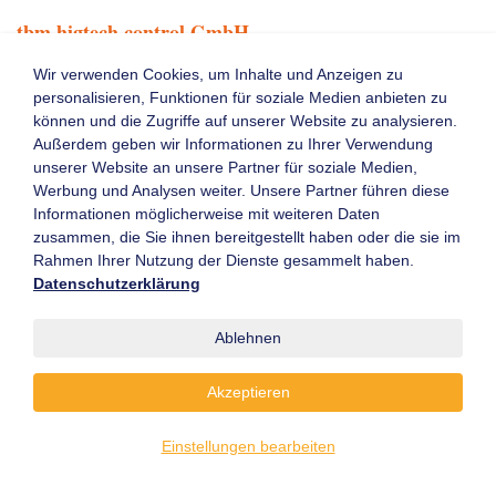
tbm higtech control GmbH
Aktive Unfallvermeidung durch Fahrer-Assistenz-Systeme
Wir verwenden Cookies, um Inhalte und Anzeigen zu
personalisieren, Funktionen für soziale Medien anbieten zu
Hersteller und Betreiber von
können und die Zugriffe auf unserer Website zu analysieren.
Flurförderzeugen sind gemäß
Außerdem geben wir Informationen zu Ihrer Verwendung
Betriebssicherheitsverordnung
unserer Website an unsere Partner für soziale Medien,
verpflichtet, dafür Sorge zu tragen, dass
Werbung und Analysen weiter. Unsere Partner führen diese
beim Einsatz der Geräte Unfälle
Informationen möglicherweise mit weiteren Daten
möglichst bereits im Vorfeld vermieden
zusammen, die Sie ihnen bereitgestellt haben oder die sie im
werden. Zu beachten ist dabei auch ...
Rahmen Ihrer Nutzung der Dienste gesammelt haben.
Weiterlesen
Datenschutzerklärung
14.05.2013
Ablehnen
tbm higtech control GmbH
Akzeptieren
Ein wesentlicher Beitrag zu mehr Sicherheit
Mit der Neuentwicklung des Indoor-
Einstellungen bearbeiten
Outdoor-Geschwindigkeitsreglers IOG-
207 beim Einsatz von Flurförderzeugen