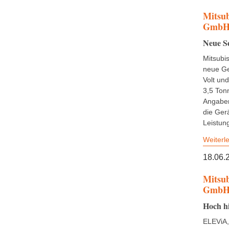
Mitsub
Gmb
Neue Se
Mitsubis
neue Ge
Volt und
3,5 Ton
Angaben
die Gerä
Leistung
Weiterl
18.06.
Mitsub
Gmb
Hoch h
ELEViA,