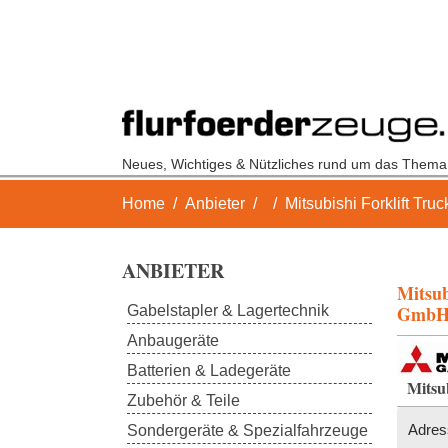
Neues, Wichtiges & Nützliches rund um das Thema
Skip to main content
You are here:
Home
Anbieter
Mitsubishi Forklift Tr
ANBIETER
Mitsub
Gmb
Gabelstapler & Lagertechnik
Anbaugeräte
Batterien & Ladegeräte
Mitsu
Zubehör & Teile
Adres
Sondergeräte & Spezialfahrzeuge