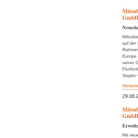
Mitsub
Gmb
Neueste
Mitsubis
auf der
Rahmen 
Europe 
seiner 
Flurför
Stapler 
Weiterl
29.08.
Mitsub
Gmb
Erweite
Mit neu