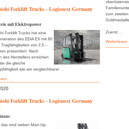
oberösterrei
ishi Forklift Trucks - Logisnext Germany
Familienunt
H
zum zweiten 
Goldmedaille
rie mit Elektropower
Zuerst ...
hi Forklift Trucks hat eine
neration des EDiA EX mit 80
Weiterlesen
 Tragfähigkeiten von 2,5 –
nen präsentiert. Nach
 des Herstellers erreichen
te die gleiche
sfähigkeit wie ein vergleichbarer ...
esen
2020
ishi Forklift Trucks - Logisnext Germany
H
inaus
 das sind sieben Man-Up-