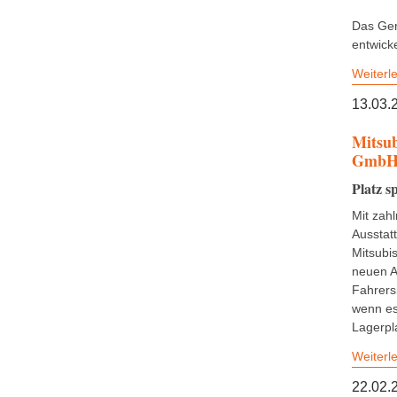
Das Gerä
entwicke
Weiterl
13.03.
Mitsub
Gmb
Platz s
Mit zah
Ausstat
Mitsubis
neuen 
Fahrersi
wenn es
Lagerpl
Weiterl
22.02.