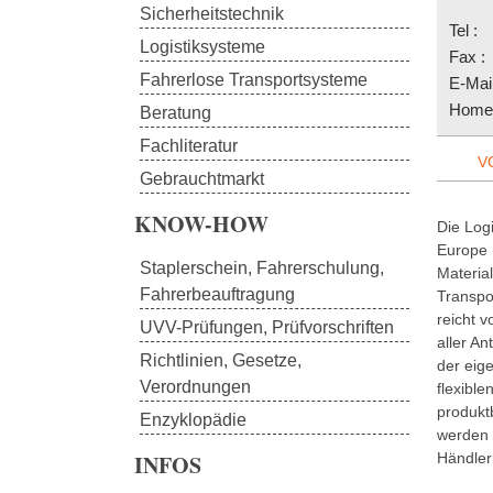
Sicherheitstechnik
Tel :
Logistiksysteme
Fax :
Fahrerlose Transportsysteme
E-Mail
Homep
Beratung
Fachliteratur
VC
Gebrauchtmarkt
KNOW-HOW
Die Log
Europe 
Staplerschein, Fahrerschulung, 
Materia
Fahrerbeauftragung
Transpo
reicht 
UVV-Prüfungen, Prüfvorschriften
aller An
Richtlinien, Gesetze, 
der eig
Verordnungen
flexibl
produktb
Enzyklopädie
werden 
INFOS
Händlern