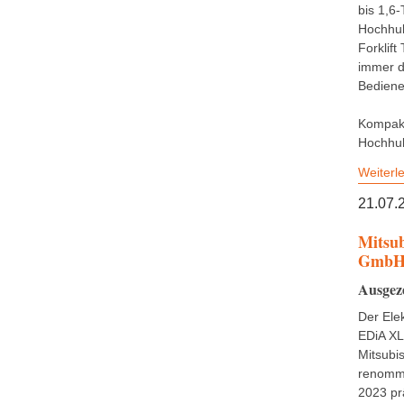
bis 1,6
Hochhub
Forklif
immer d
Bediene
Kompakt
Hochhub
Weiterl
21.07.
Mitsub
Gmb
Ausgez
Der Elek
EDiA XL
Mitsubi
renommi
2023 pr