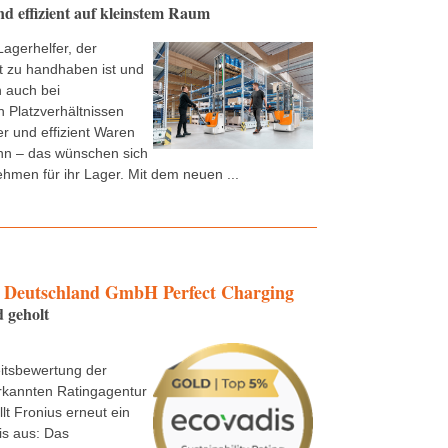
 effizient auf kleinstem Raum
Lagerhelfer, der
t zu handhaben ist und
 auch bei
 Platzverhältnissen
er und effizient Waren
n – das wünschen sich
ehmen für ihr Lager. Mit dem neuen ...
Deutschland GmbH Perfect Charging
 geholt
itsbewertung der
rkannten Ratingagentur
lt Fronius erneut ein
is aus: Das