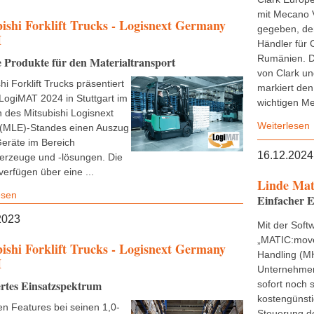
mit Mecano 
ishi Forklift Trucks - Logisnext Germany
gegeben, de
H
Händler für 
Rumänien. D
 Produkte für den Materialtransport
von Clark u
hi Forklift Trucks präsentiert
markiert den
 LogiMAT 2024 in Stuttgart im
wichtigen Mei
des Mitsubishi Logisnext
Weiterlesen
(MLE)-Standes einen Auszug
Geräte im Bereich
16.12.2024
derzeuge und -lösungen. Die
verfügen über eine ...
Linde Mat
esen
Einfacher E
2023
Mit der Soft
„MATIC:move
ishi Forklift Trucks - Logisnext Germany
Handling (M
H
Unternehmen 
rtes Einsatzspektrum
sofort noch 
kostengünsti
en Features bei seinen 1,0-
Steuerung de