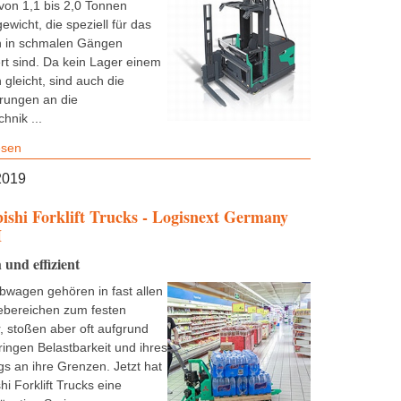
 von 1,1 bis 2,0 Tonnen
ewicht, die speziell für das
n in schmalen Gängen
ert sind. Da kein Lager einem
gleicht, sind auch die
rungen an die
hnik ...
esen
2019
ishi Forklift Trucks - Logisnext Germany
H
 und effizient
wagen gehören in fast allen
iebereichen zum festen
r, stoßen aber oft aufgrund
ringen Belastbarkeit und ihres
gs an ihre Grenzen. Jetzt hat
hi Forklift Trucks eine