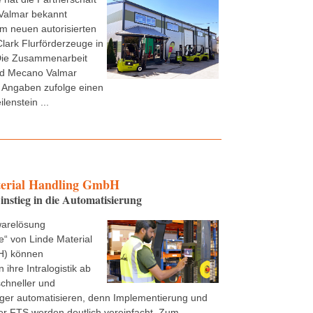
Valmar bekannt
m neuen autorisierten
Clark Flurförderzeuge in
ie Zusammenarbeit
nd Mecano Valmar
 Angaben zufolge einen
lenstein ...
erial Handling GmbH
instieg in die Automatisierung
warelösung
“ von Linde Material
H) können
ihre Intralogistik ab
schneller und
ger automatisieren, denn Implementierung und
r FTS werden deutlich vereinfacht. Zum ...