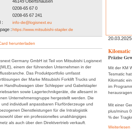
46149 Obertshausen
0208-65 67 0
0208-65 67 241
 :
info-de@logisnext.eu
age :
https://www.mitsubishi-stapler.de
20.03.2025
ard herunterladen
Kilomatic
Präzise Gew
isnext Germany GmbH ist Teil von Mitsubishi Logisnext
(MLE), einem der führenden Unternehmen in der
Mit der KM 
lflussbranche. Das Produktportfolio umfasst
Tesmatic hat
rtlösungen der Marke Mitsubishi Forklift Trucks und
Kilomatic ei
von Handhubwagen über Schlepper und Gabelstapler
im Programm,
triebsarten sowie Lagertechnikgeräte, die allesamt in
herausragend
enen Unternehmensgruppe hergestellt werden. Die
en und individuell anpassbaren Flurförderzeuge und
Mit einer Ge
ezogenen Dienstleistungen für die Intralogistik
plus/minus 0
sowohl über ein professionelles unabhängiges
% der Tragkr
etz als auch über den Direktvertrieb verkauft.
Weiterlesen