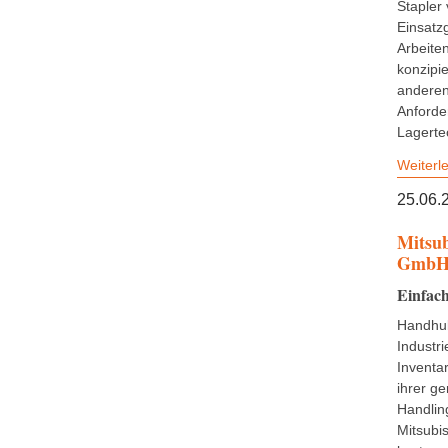
Stapler
Einsatzg
Arbeite
konzipi
anderen 
Anforde
Lagertec
Weiterl
25.06.
Mitsub
Gmb
Einfach
Handhub
Industr
Inventa
ihrer ge
Handlin
Mitsubis