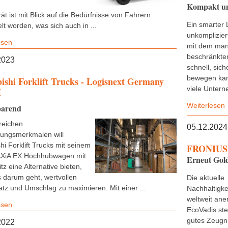
Kompakt und
t ist mit Blick auf die Bedürfnisse von Fahrern
Ein smarter 
lt worden, was sich auch in ...
unkomplizier
esen
mit dem man
beschränkten
2023
schnell, sich
bewegen kan
ishi Forklift Trucks - Logisnext Germany
viele Untern
H
Weiterlesen
parend
lreichen
05.12.2024
tungsmerkmalen will
hi Forklift Trucks mit seinem
FRONIUS 
AXiA EX Hochhubwagen mit
Erneut Gold
tz eine Alternative bieten,
 darum geht, wertvollen
Die aktuelle
atz und Umschlag zu maximieren. Mit einer ...
Nachhaltigke
weltweit ane
esen
EcoVadis stel
gutes Zeugn
2022