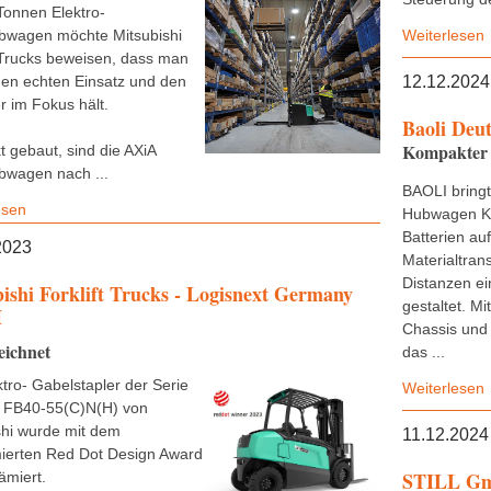
-Tonnen Elektro-
wagen möchte Mitsubishi
Weiterlesen
t Trucks beweisen, dass man
en echten Einsatz und den
12.12.2024
r im Fokus hält.
Baoli Deu
Kompakter 
 gebaut, sind die AXiA
wagen nach ...
BAOLI bring
esen
Hubwagen KB
Batterien au
2023
Materialtran
Distanzen ei
ishi Forklift Trucks - Logisnext Germany
gestaltet. M
H
Chassis und 
eichnet
das ...
tro- Gabelstapler der Serie
Weiterlesen
 FB40-55(C)N(H) von
shi wurde mit dem
11.12.2024
erten Red Dot Design Award
STILL G
ämiert.