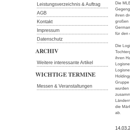
Die MLE
Leistungsverzeichnis & Auftrag
Gegenge
AGB
ihren dr
großen 
Kontakt
Germany
Impressum
für den
Datenschutz
Die Log
ARCHIV
Tochterg
ihren Ha
Weitere interessante Artikel
Logisne
Logisne
WICHTIGE TERMINE
Holdingg
Gruppe 
Messen & Veranstaltungen
wurden
zusamme
Ländern
die Mär
ab.
14.03.