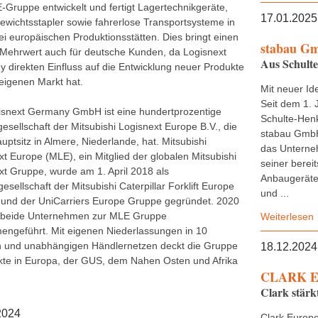
-Gruppe entwickelt und fertigt Lagertechnikgeräte,
17.01.2025
wichtsstapler sowie fahrerlose Transportsysteme in
ei europäischen Produktionsstätten. Dies bringt einen
stabau G
Mehrwert auch für deutsche Kunden, da Logisnext
Aus Schult
 direkten Einfluss auf die Entwicklung neuer Produkte
 eigenen Markt hat.
Mit neuer Ide
Seit dem 1. 
isnext Germany GmbH ist eine hundertprozentige
Schulte-Henk
esellschaft der Mitsubishi Logisnext Europe B.V., die
stabau GmbH
uptsitz in Almere, Niederlande, hat. Mitsubishi
das Untern
xt Europe (MLE), ein Mitglied der globalen Mitsubishi
seiner bereit
xt Gruppe, wurde am 1. April 2018 als
Anbaugeräte,
esellschaft der Mitsubishi Caterpillar Forklift Europe
und ...
und der UniCarriers Europe Gruppe gegründet. 2020
 beide Unternehmen zur MLE Gruppe
Weiterlesen
ngeführt. Mit eigenen Niederlassungen in 10
 und unabhängigen Händlernetzen deckt die Gruppe
18.12.2024
kte in Europa, der GUS, dem Nahen Osten und Afrika
CLARK E
Clark stärk
2024
Clark Europe