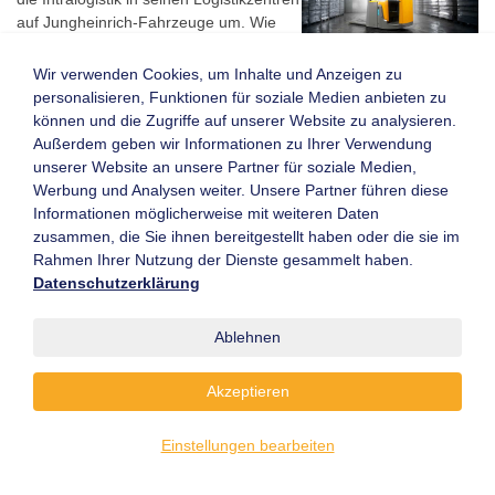
auf Jungheinrich-Fahrzeuge um. Wie
der Hersteller mittteilt, setzt das
Unternehmen, das weltweit rund 600 ...
Wir verwenden Cookies, um Inhalte und Anzeigen zu
personalisieren, Funktionen für soziale Medien anbieten zu
Weiterlesen
können und die Zugriffe auf unserer Website zu analysieren.
20.04.2021
Außerdem geben wir Informationen zu Ihrer Verwendung
unserer Website an unsere Partner für soziale Medien,
Jungheinrich Aktiengesellschaft
Werbung und Analysen weiter. Unsere Partner führen diese
Informationen möglicherweise mit weiteren Daten
Automatisierter Palettentransport
zusammen, die Sie ihnen bereitgestellt haben oder die sie im
Die BLG Logistics Group investiert am
Rahmen Ihrer Nutzung der Dienste gesammelt haben.
Standort Bremen in ein Fahrerloses
Datenschutzerklärung
Transportsystem (FTS) von
Jungheinrich. Zwei automatisierte
Ablehnen
Fahrzeuge vom Typ ERC 213a sollen im
Logistikcenter Bremen, in dem die BLG
Akzeptieren
umfassende ...
Weiterlesen
Einstellungen bearbeiten
19.03.2021